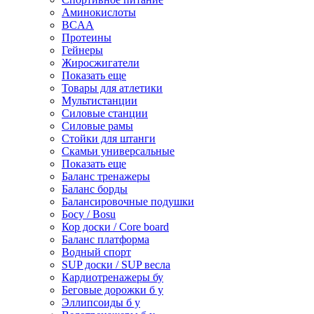
Аминокислоты
BCAA
Протеины
Гейнеры
Жиросжигатели
Показать еще
Товары для атлетики
Мультистанции
Силовые станции
Силовые рамы
Стойки для штанги
Скамьи универсальные
Показать еще
Баланс тренажеры
Баланс борды
Балансировочные подушки
Босу / Bosu
Кор доски / Core board
Баланс платформа
Водный спорт
SUP доски / SUP весла
Кардиотренажеры бу
Беговые дорожки б у
Эллипсоиды б у