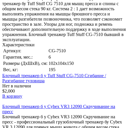
тренажер бу Tuff Stuff CG 7510 для мышц пресса и спины с
общим весом стека 90 кг. Система 2 : 1 дает возможность
выполнять упражнения на мышцы брюшного пресса и
мышцы разгибатели позвоночника, что позволяет сэкономит
пространство в зале. Упоры для ног, подножка и ремень
обеспечивают дополнительную поддержку в ходе выполнения
упражнения. Блочный тренажер Tuff Stuff CG-7510 бывший в
эксплуатации.
Характеристики
Артикул:
CG-7510
Гарантия, мес.:
6
Размеры (ДхШхВ), см:
102х104х150
Вес, кг:
195
Блочный тренажер б у Tuff Stuff CG-7510 Сгибание /
Разгибание туловища
Нет в наличии
$2,000
В корзину
Блочный тренажер б у Cybex VR3 12090 Скручивание на
пресс
Блочный тренажер б у Cybex VR3 12090 Скручивание на
пресс - профессиональный грузоблочный тренажер бу Cybex
VR 3 12090 для прямых мышц живота с общим весом стека