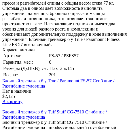
пресса и разгибателей спины с общим весом стека 77 кг.
Система два в одном дает возможность выполнять
упражнения на мышцы брюшного пресса и мышцы
разгибатели позвоночника, что позволяет сэкономит
пространство в зале. Нескользящие подножки имеют два
уровня для людей разного роста и комплекции и
обеспечивают дополнительную поддержку в ходе выполнения
упражнения. Блочный тренажер б у True / Paramount Fitness
Line FS 57 выставочный.
Характеристики
Артикул:
FS-57 / PSFS57
Гарантия, мес.:
6
Размеры (ДхШхВ), см:
112х125х145
Вес, кг:
201
Блочный тренажер б у True / Paramount FS-57 Сгибание /
Разгибание туловища
Нет в наличии
$2,125
В корзину
Блочный тренажер б у Tuff Stuff CG-7510 Сгибание /
Разгибание туловища
Блочный тренажер б у Tuff Stuff CG-7510 Сгибание /
Разгибание туловища - профессиональный грузоблочный