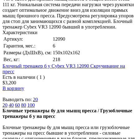
111 кг. Уникальная система передачи нагрузки через рукоятки
создает оптимальное движение вниз для изоляции прямых
мышц брюшного пресса. Предусмотрена регулировка упоров
для стоп для занимающихся с разной комплекцией. Блочный
тренажер Cybex VR3 12090 бывший в употреблении.
Характеристики
Артикул:
12090
Гарантия, мес.:
6
Размеры (ДхШхВ), см:
150х102х162
Вес, кг:
218
Блочный тренажер б у Cybex VR3 12090 Скручивание на
пресс
Есть в наличии ( 1 )
$3,200
В корзину
Выводить по:
20
20
40
60
80
100
Блочные тренажеры бу для мышц пресса / Грузоблочные
тренажеры б у на пресс
Блочные тренажеры бу для мышц пресса или грузоблочные
тренажеры на пресс бывшие в употреблении - силовые
снаряды с отягощениями в виде блоков, предназначенные для