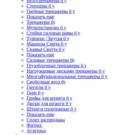
Велотренажеры б у
Степперы б у
Гребные тренажеры б у
Показать еще
Тренажеры бу
Мультистанции б у
Стойки силовые рамы б у
Турники / Брусья б у
Машины Смита б у
Скамьи Скотта б у
Показать еще
Силовые тренажеры бу
Грузоблочные тренажеры б у
Нагружаемые дисками тренажеры б у
Многофункциональные тренажеры б у
Свободные веса бу
Гантели б у
Гири б у
Грифы для штанги б у
Диски для штанги б у
Штанги спортивные б у
Показать еще
Спорт распродажа
Фитнес
Атлетика