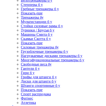
Велотренажеры б у
Степперы б у
Гребные тренажеры б у
Показать еще
Тренажеры бу
Мультистанции б у
Стойки силовые рамы б у
Турники / Брусья б у
Машины Смита б у
Скамьи Скотта б у
Показать еще
Силовые тренажеры бу
Грузоблочные тренажеры б у
Нагружаемые дисками тренажеры б у
Многофункциональные тренажеры б у
Свободные веса бу
Гантели б у
Гири б у
Грифы для штанги б у
Диски для штанги б у
Штанги спортивные б у
Показать еще
Спорт распродажа
Фитнес
Атлетика