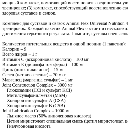
мощный комплекс, помогающий восстановить соединительную тк
тренировке; (3) комплекс, способствующий восстановлению св
здоровья суставов и связок.
Комплекс для суставов и связок Animal Flex Universal Nutritio
тренировок. Каждый пакетик Animal Flex состоит из нескольк
достижения серьезного результата. Помните, суставы очень с
Количество питательных веществ в одной порции (1 пакетик):
Калории – 9
Всего жиров – 1 г
Витамин С (аскорбиновая кислота) – 100 мг
Витамин Е (ди-альфа токоферол) – 100 мг
Цинк (цинк пиколинат) – 15 мг
Селен (натрия селенит) – 70 мкг
Марганец (марганца сульфат) – 1 мг
Joint Construction Complex – 3000 мг
Глюкозамин (HCl и сульфат KCI)
Метилсульфонилметан (MSM)
Хондроитин сульфат А (CSA)
Хондроитин сульфат B (CSB)
Joint Lubrication Complex – 1000 мг
Льняное масло (50% линоленовая кислота)
Цетил миристолеат специальная смесь (цетил миристолеат, цет
Гиалуроновая кислота