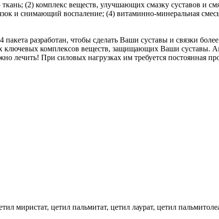
ань; (2) комплекс веществ, улучшающих смазку суставов и смя
язок и снимающий воспаление; (4) витаминно-минеральная смес
n 44 пакета разработан, чтобы сделать Ваши суставы и связки бол
их ключевых комплексов веществ, защищающих Ваши суставы. An
ложно лечить! При силовых нагрузках им требуется постоянная 
ил миристат, цетил пальмитат, цетил лаурат, цетил пальмитолеа