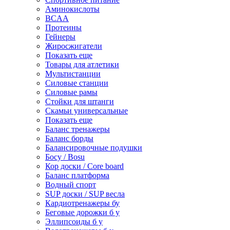
Аминокислоты
BCAA
Протеины
Гейнеры
Жиросжигатели
Показать еще
Товары для атлетики
Мультистанции
Силовые станции
Силовые рамы
Стойки для штанги
Скамьи универсальные
Показать еще
Баланс тренажеры
Баланс борды
Балансировочные подушки
Босу / Bosu
Кор доски / Core board
Баланс платформа
Водный спорт
SUP доски / SUP весла
Кардиотренажеры бу
Беговые дорожки б у
Эллипсоиды б у