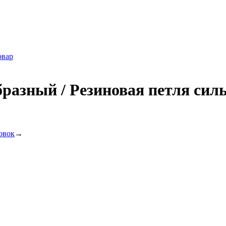
овар
азный / Резиновая петля силь
овок
→