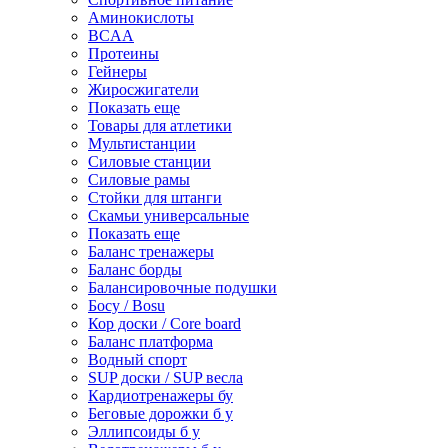
Аминокислоты
BCAA
Протеины
Гейнеры
Жиросжигатели
Показать еще
Товары для атлетики
Мультистанции
Силовые станции
Силовые рамы
Стойки для штанги
Скамьи универсальные
Показать еще
Баланс тренажеры
Баланс борды
Балансировочные подушки
Босу / Bosu
Кор доски / Core board
Баланс платформа
Водный спорт
SUP доски / SUP весла
Кардиотренажеры бу
Беговые дорожки б у
Эллипсоиды б у