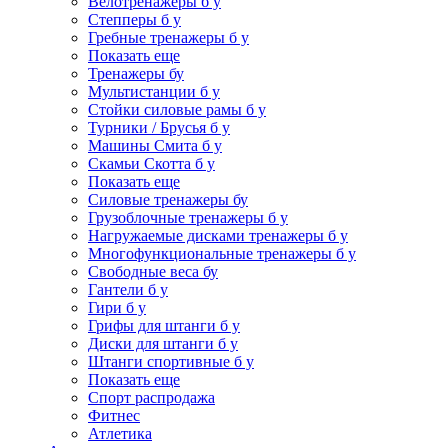
Велотренажеры б у
Степперы б у
Гребные тренажеры б у
Показать еще
Тренажеры бу
Мультистанции б у
Стойки силовые рамы б у
Турники / Брусья б у
Машины Смита б у
Скамьи Скотта б у
Показать еще
Силовые тренажеры бу
Грузоблочные тренажеры б у
Нагружаемые дисками тренажеры б у
Многофункциональные тренажеры б у
Свободные веса бу
Гантели б у
Гири б у
Грифы для штанги б у
Диски для штанги б у
Штанги спортивные б у
Показать еще
Спорт распродажа
Фитнес
Атлетика