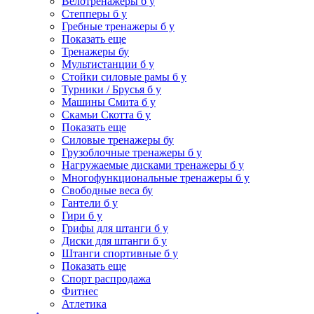
Велотренажеры б у
Степперы б у
Гребные тренажеры б у
Показать еще
Тренажеры бу
Мультистанции б у
Стойки силовые рамы б у
Турники / Брусья б у
Машины Смита б у
Скамьи Скотта б у
Показать еще
Силовые тренажеры бу
Грузоблочные тренажеры б у
Нагружаемые дисками тренажеры б у
Многофункциональные тренажеры б у
Свободные веса бу
Гантели б у
Гири б у
Грифы для штанги б у
Диски для штанги б у
Штанги спортивные б у
Показать еще
Спорт распродажа
Фитнес
Атлетика