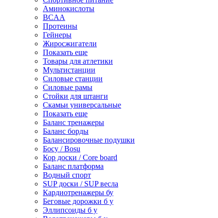
Аминокислоты
BCAA
Протеины
Гейнеры
Жиросжигатели
Показать еще
Товары для атлетики
Мультистанции
Силовые станции
Силовые рамы
Стойки для штанги
Скамьи универсальные
Показать еще
Баланс тренажеры
Баланс борды
Балансировочные подушки
Босу / Bosu
Кор доски / Core board
Баланс платформа
Водный спорт
SUP доски / SUP весла
Кардиотренажеры бу
Беговые дорожки б у
Эллипсоиды б у