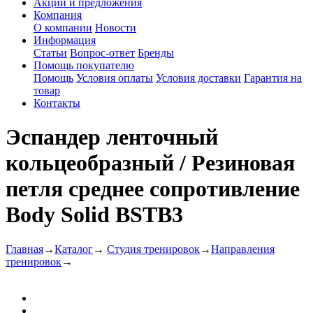
Акции и предложения
Компания
О компании
Новости
Информация
Статьи
Вопрос-ответ
Бренды
Помощь покупателю
Помощь
Условия оплаты
Условия доставки
Гарантия на
товар
Контакты
Эспандер ленточный
кольцеобразный / Резиновая
петля среднее сопротивление
Body Solid BSTB3
Главная
→
Каталог
→
Студия тренировок
→
Направления
тренировок
→