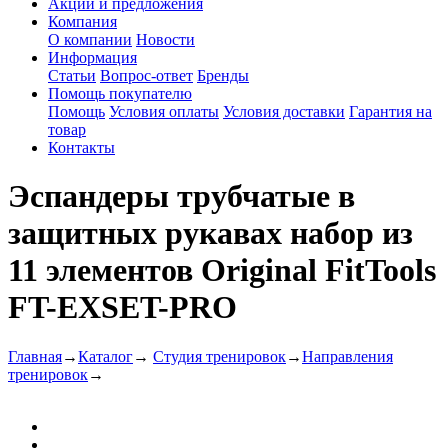
Акции и предложения
Компания
О компании
Новости
Информация
Статьи
Вопрос-ответ
Бренды
Помощь покупателю
Помощь
Условия оплаты
Условия доставки
Гарантия на
товар
Контакты
Эспандеры трубчатые в
защитных рукавах набор из
11 элементов Original FitTools
FT-EXSET-PRO
Главная
→
Каталог
→
Студия тренировок
→
Направления
тренировок
→