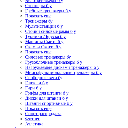
Велотренажеры б у
Степперы б у
Гребные тренажеры б у
Показать еще
Тренажеры бу
Мультистанции б у
Стойки силовые рамы б у
Турники / Брусья б у
Машины Смита б у
Скамьи Скотта б у
Показать еще
Силовые тренажеры бу
Грузоблочные тренажеры б у
Нагружаемые дисками тренажеры б у
Многофункциональные тренажеры б у
Свободные веса бу
Гантели б у
Гири б у
Грифы для штанги б у
Диски для штанги б у
Штанги спортивные б у
Показать еще
Спорт распродажа
Фитнес
Атлетика