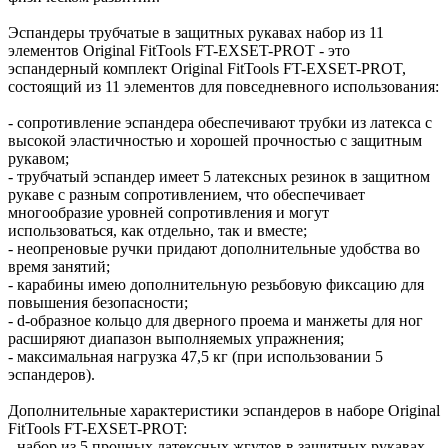
Эспандеры трубчатые в защитных рукавах набор из 11
элементов Original FitTools FT-EXSET-PROT - это
эспандерный комплект Original FitTools FT-EXSET-PROT,
состоящий из 11 элементов для повседневного использования:
- сопротивление эспандера обеспечивают трубки из латекса с
высокой эластичностью и хорошей прочностью с защитным
рукавом;
- трубчатый эспандер имеет 5 латексных резинок в защитном
рукаве с разным сопротивлением, что обеспечивает
многообразие уровней сопротивления и могут
использоваться, как отдельно, так и вместе;
- неопреновые ручки придают дополнительные удобства во
время занятий;
- карабины имею дополнительную резьбовую фиксацию для
повышения безопасности;
- d-образное кольцо для дверного проема и манжеты для ног
расширяют диапазон выполняемых упражнения;
- максимальная нагрузка 47,5 кг (при использовании 5
эспандеров).
Дополнительные характеристики эспандеров в наборе Original
FitTools FT-EXSET-PROT:
- набор из 5 прочных латексных жгутов в защитных рукавах,