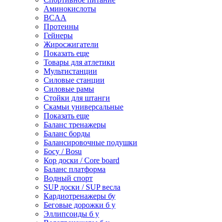
Аминокислоты
BCAA
Протеины
Гейнеры
Жиросжигатели
Показать еще
Товары для атлетики
Мультистанции
Силовые станции
Силовые рамы
Стойки для штанги
Скамьи универсальные
Показать еще
Баланс тренажеры
Баланс борды
Балансировочные подушки
Босу / Bosu
Кор доски / Core board
Баланс платформа
Водный спорт
SUP доски / SUP весла
Кардиотренажеры бу
Беговые дорожки б у
Эллипсоиды б у