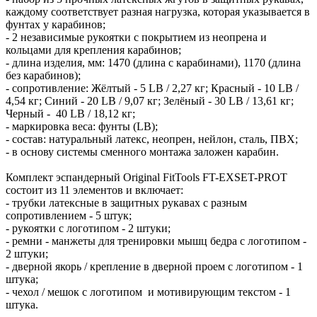
каждому соответствует разная нагрузка, которая указывается в
фунтах у карабинов;
- 2 независимые рукоятки с покрытием из неопрена и
кольцами для крепления карабинов;
- длина изделия, мм: 1470 (длина с карабинами), 1170 (длина
без карабинов);
- сопротивление: Жёлтый - 5 LB / 2,27 кг; Красный - 10 LB /
4,54 кг; Синий - 20 LB / 9,07 кг; Зелёный - 30 LB / 13,61 кг;
Черный - 40 LB / 18,12 кг;
- маркировка веса: фунты (LB);
- состав: натуральный латекс, неопрен, нейлон, сталь, ПВХ;
- в основу системы сменного монтажа заложен карабин.
Комплект эспандерный Original FitTools FT-EXSET-PROT
состоит из 11 элементов и включает:
- трубки латексные в защитных рукавах с разным
сопротивлением - 5 штук;
- рукоятки с логотипом - 2 штуки;
- ремни - манжеты для тренировки мышц бедра с логотипом -
2 штуки;
- дверной якорь / крепление в дверной проем с логотипом - 1
штука;
- чехол / мешок с логотипом и мотивирующим текстом - 1
штука.