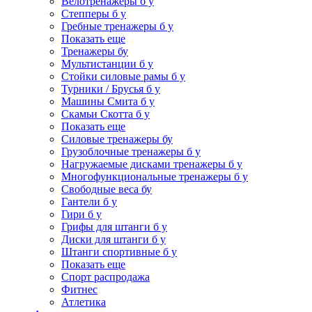
Велотренажеры б у
Степперы б у
Гребные тренажеры б у
Показать еще
Тренажеры бу
Мультистанции б у
Стойки силовые рамы б у
Турники / Брусья б у
Машины Смита б у
Скамьи Скотта б у
Показать еще
Силовые тренажеры бу
Грузоблочные тренажеры б у
Нагружаемые дисками тренажеры б у
Многофункциональные тренажеры б у
Свободные веса бу
Гантели б у
Гири б у
Грифы для штанги б у
Диски для штанги б у
Штанги спортивные б у
Показать еще
Спорт распродажа
Фитнес
Атлетика