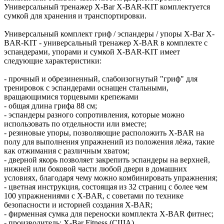
Универсальный тренажер X-Bar X-BAR-KIT комплектуется
сумкой для хранения и транспортировки.
Универсальный комплект гриф / эспандеры / упоры X-Bar X-
BAR-KIT - универсальный тренажер X-BAR в комплекте с
эспандерами, упорами и сумкой X-BAR-KIT имеет
следующие характеристики:
- прочный и обрезиненный, слабоизогнутый "гриф" для
тренировок с эспандерами оснащен стальными,
вращающимися торцевыми крепежами
- общая длина грифа 88 см;
- эспандеры разного сопротивления, которые можно
использовать по отдельности или вместе;
- резиновые упоры, позволяющие расположить X-BAR на
полу для выполнения упражнений из положения лёжа, такие
как отжимания с различным хватом;
- дверной якорь позволяет закрепить эспандеры на верхней,
нижней или боковой части любой двери в домашних
условиях, благодаря чему можно комбинировать упражнения;
- цветная инструкция, состоящая из 32 страниц с более чем
100 упражнениями с X-BAR, с советами по технике
безопасности и историей создания X-BAR;
- фирменная сумка для переноски комплекта X-BAR фитнес;
- производитель: X-Bar Fitness (США).