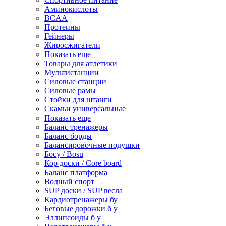
Аминокислоты
BCAA
Протеины
Гейнеры
Жиросжигатели
Показать еще
Товары для атлетики
Мультистанции
Силовые станции
Силовые рамы
Стойки для штанги
Скамьи универсальные
Показать еще
Баланс тренажеры
Баланс борды
Балансировочные подушки
Босу / Bosu
Кор доски / Core board
Баланс платформа
Водный спорт
SUP доски / SUP весла
Кардиотренажеры бу
Беговые дорожки б у
Эллипсоиды б у