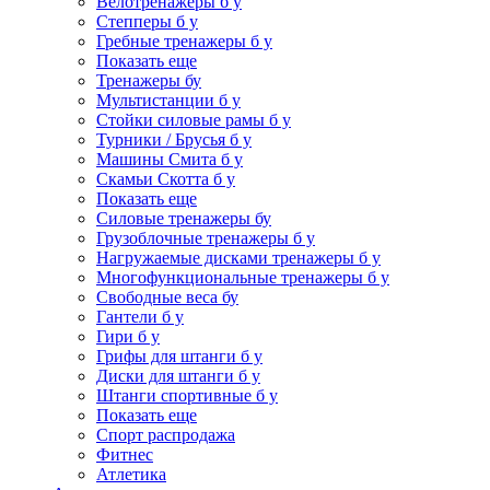
Велотренажеры б у
Степперы б у
Гребные тренажеры б у
Показать еще
Тренажеры бу
Мультистанции б у
Стойки силовые рамы б у
Турники / Брусья б у
Машины Смита б у
Скамьи Скотта б у
Показать еще
Силовые тренажеры бу
Грузоблочные тренажеры б у
Нагружаемые дисками тренажеры б у
Многофункциональные тренажеры б у
Свободные веса бу
Гантели б у
Гири б у
Грифы для штанги б у
Диски для штанги б у
Штанги спортивные б у
Показать еще
Спорт распродажа
Фитнес
Атлетика