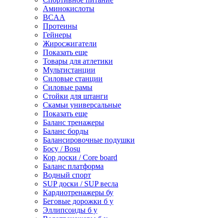
Аминокислоты
BCAA
Протеины
Гейнеры
Жиросжигатели
Показать еще
Товары для атлетики
Мультистанции
Силовые станции
Силовые рамы
Стойки для штанги
Скамьи универсальные
Показать еще
Баланс тренажеры
Баланс борды
Балансировочные подушки
Босу / Bosu
Кор доски / Core board
Баланс платформа
Водный спорт
SUP доски / SUP весла
Кардиотренажеры бу
Беговые дорожки б у
Эллипсоиды б у