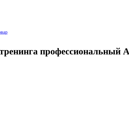
овар
тренинга профессиональный Ae
→