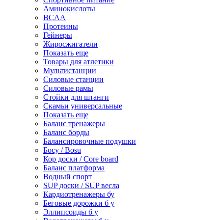
Аминокислоты
BCAA
Протеины
Гейнеры
Жиросжигатели
Показать еще
Товары для атлетики
Мультистанции
Силовые станции
Силовые рамы
Стойки для штанги
Скамьи универсальные
Показать еще
Баланс тренажеры
Баланс борды
Балансировочные подушки
Босу / Bosu
Кор доски / Core board
Баланс платформа
Водный спорт
SUP доски / SUP весла
Кардиотренажеры бу
Беговые дорожки б у
Эллипсоиды б у