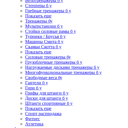
Велотренажеры б у
Степперы б у
Гребные тренажеры б у
Показать еще
Тренажеры бу
Мультистанции б у
Стойки силовые рамы б у
Турники / Брусья б у
Машины Смита б у
Скамьи Скотта б у
Показать еще
Силовые тренажеры бу
Грузоблочные тренажеры б у
Нагружаемые дисками тренажеры б у
Многофункциональные тренажеры б у
Свободные веса бу
Гантели б у
Гири б у
Грифы для штанги б у
Диски для штанги б у
Штанги спортивные б у
Показать еще
Спорт распродажа
Фитнес
Атлетика