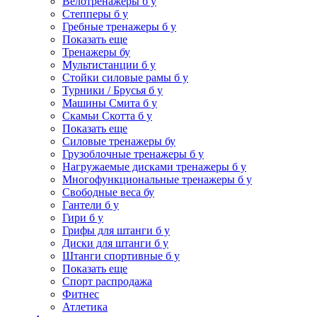
Велотренажеры б у
Степперы б у
Гребные тренажеры б у
Показать еще
Тренажеры бу
Мультистанции б у
Стойки силовые рамы б у
Турники / Брусья б у
Машины Смита б у
Скамьи Скотта б у
Показать еще
Силовые тренажеры бу
Грузоблочные тренажеры б у
Нагружаемые дисками тренажеры б у
Многофункциональные тренажеры б у
Свободные веса бу
Гантели б у
Гири б у
Грифы для штанги б у
Диски для штанги б у
Штанги спортивные б у
Показать еще
Спорт распродажа
Фитнес
Атлетика