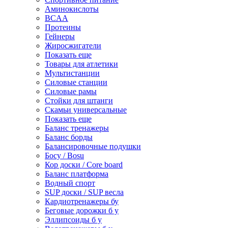
Аминокислоты
BCAA
Протеины
Гейнеры
Жиросжигатели
Показать еще
Товары для атлетики
Мультистанции
Силовые станции
Силовые рамы
Стойки для штанги
Скамьи универсальные
Показать еще
Баланс тренажеры
Баланс борды
Балансировочные подушки
Босу / Bosu
Кор доски / Core board
Баланс платформа
Водный спорт
SUP доски / SUP весла
Кардиотренажеры бу
Беговые дорожки б у
Эллипсоиды б у