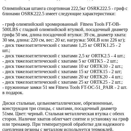
Олимпийская штанга спортивная 222,5кг OSRK222.5 - гриф с
блинами OSRK222.5 имеет следующие характеристики:
- гриф олимпийский хромированный Fitness Tools FT-OB-
500LBS с гладкой олимпийской втулкой, посадочный диаметр
грифа 50 мм, длина посадочной втулки: 39 см, диаметр хвата:
30 мм, длина: 220 см, вес: 20 кг, нагрузка: 500LB или 226 кг);
- диск тяжелоатлетический с хватами 1,25 кг ORTK1.25 - 2
шт.;
- диск тяжелоатлетический с хватами 2,5 кг ORTK2.5 - 4 шт.;
- диск тяжелоатлетический с хватами 5 кг ORTK5 - 2 шт.;
- диск тяжелоатлетический с хватами 10 кг ORTK10 - 2 шт.;
- диск тяжелоатлетический с хватами 15 кг ORTK15 - 2 шт;
- диск тяжелоатлетический с хватами 20 кг ORTK20 - 4 шт.;
- диск тяжелоатлетический с хватами 25 кг ORTK25 - 2 шт.;
- пружинные замки 51 мм Fitness Tools FT-OC-51_PAIR - 2 шт.
в подарок.
Диски стальные, цельнометаллические, обрезиненные,
конструкция три спицы, с хватами, посадочный диаметр
51мм. Цвет: черный. Стальная металлическая втулка с обеих
сторон. Наличие хватов облегчает снятие и установку на гриф
или тренажер. При температурной обработке для надежного
сцепления резины с металлом используется термоклей.