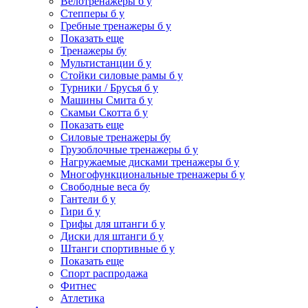
Велотренажеры б у
Степперы б у
Гребные тренажеры б у
Показать еще
Тренажеры бу
Мультистанции б у
Стойки силовые рамы б у
Турники / Брусья б у
Машины Смита б у
Скамьи Скотта б у
Показать еще
Силовые тренажеры бу
Грузоблочные тренажеры б у
Нагружаемые дисками тренажеры б у
Многофункциональные тренажеры б у
Свободные веса бу
Гантели б у
Гири б у
Грифы для штанги б у
Диски для штанги б у
Штанги спортивные б у
Показать еще
Спорт распродажа
Фитнес
Атлетика