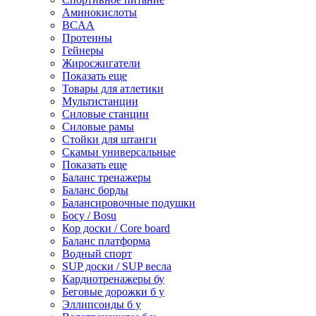
Аминокислоты
BCAA
Протеины
Гейнеры
Жиросжигатели
Показать еще
Товары для атлетики
Мультистанции
Силовые станции
Силовые рамы
Стойки для штанги
Скамьи универсальные
Показать еще
Баланс тренажеры
Баланс борды
Балансировочные подушки
Босу / Bosu
Кор доски / Core board
Баланс платформа
Водный спорт
SUP доски / SUP весла
Кардиотренажеры бу
Беговые дорожки б у
Эллипсоиды б у