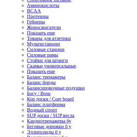
Аминокислоты
BCAA
Протеины
Гейнеры
Жиросжигатели
Показать еще
Товары для атлетики
Мультистанции
Силовые станции
Силовые рамы
Стойки для штанги
Скамьи универсальные
Показать еще
Баланс тренажеры
Баланс борды
Балансировочные подушки
Босу / Bosu
Кор доски / Core board
Баланс платформа
Водный спорт
SUP доски / SUP весла
Кардиотренажеры бу
Беговые дорожки б у
Эллипсоиды б у