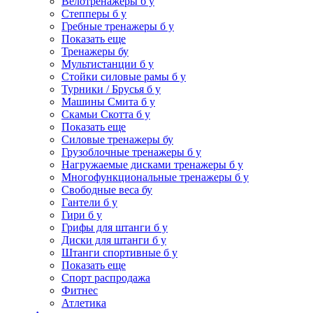
Велотренажеры б у
Степперы б у
Гребные тренажеры б у
Показать еще
Тренажеры бу
Мультистанции б у
Стойки силовые рамы б у
Турники / Брусья б у
Машины Смита б у
Скамьи Скотта б у
Показать еще
Силовые тренажеры бу
Грузоблочные тренажеры б у
Нагружаемые дисками тренажеры б у
Многофункциональные тренажеры б у
Свободные веса бу
Гантели б у
Гири б у
Грифы для штанги б у
Диски для штанги б у
Штанги спортивные б у
Показать еще
Спорт распродажа
Фитнес
Атлетика