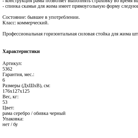
- конструкция рамы позволяет выполнять страховку во время 
- спинка скамьи для жима имеет прямоугольную форму следующе
Состояние: бывшее в употреблении.
Класс: коммерческий.
Профессиональная горизонтальная силовая стойка для жима ш
Характеристики
Артикул:
5362
Гарантия, мес.:
6
Размеры (ДхШхВ), см:
176х127х125
Вес, кг:
53
Цвет:
рама серебро / обивка черный
Упаковка:
нет / бу