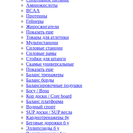
Аминокислоты
BCAA
Протеины
Гейнеры
Жиросжигатели
Показать еще
Товары для атлетики
Мультистанции
Силовые станции
Силовые рамы
Стойки для штанги
Скамьи универсальные
Показать еще
Баланс тренажеры
Баланс борды
Балансировочные подушки
Босу / Bosu
Кор доски / Core board
Баланс платформа
Водный спорт
SUP доски / SUP весла
Кардиотренажеры бу
Беговые дорожки б у
Эллипсоиды б у