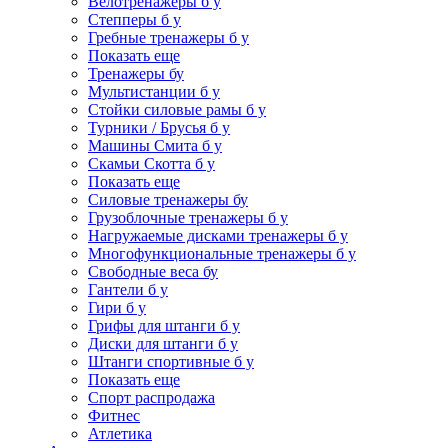
Велотренажеры б у
Степперы б у
Гребные тренажеры б у
Показать еще
Тренажеры бу
Мультистанции б у
Стойки силовые рамы б у
Турники / Брусья б у
Машины Смита б у
Скамьи Скотта б у
Показать еще
Силовые тренажеры бу
Грузоблочные тренажеры б у
Нагружаемые дисками тренажеры б у
Многофункциональные тренажеры б у
Свободные веса бу
Гантели б у
Гири б у
Грифы для штанги б у
Диски для штанги б у
Штанги спортивные б у
Показать еще
Спорт распродажа
Фитнес
Атлетика