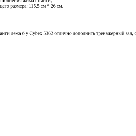
выполнения жима штанги;
го размера: 115,5 см * 26 см.
танги лежа б у Cybex 5362 отлично дополнить тренажерный зал