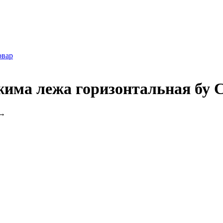
овар
жима лежа горизонтальная бу 
→