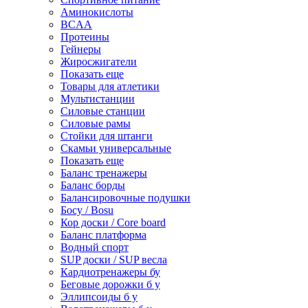
Аминокислоты
BCAA
Протеины
Гейнеры
Жиросжигатели
Показать еще
Товары для атлетики
Мультистанции
Силовые станции
Силовые рамы
Стойки для штанги
Скамьи универсальные
Показать еще
Баланс тренажеры
Баланс борды
Балансировочные подушки
Босу / Bosu
Кор доски / Core board
Баланс платформа
Водный спорт
SUP доски / SUP весла
Кардиотренажеры бу
Беговые дорожки б у
Эллипсоиды б у