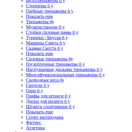
Велотренажеры б у
Степперы б у
Гребные тренажеры б у
Показать еще
Тренажеры бу
Мультистанции б у
Стойки силовые рамы б у
Турники / Брусья б у
Машины Смита б у
Скамьи Скотта б у
Показать еще
Силовые тренажеры бу
Грузоблочные тренажеры б у
Нагружаемые дисками тренажеры б у
Многофункциональные тренажеры б у
Свободные веса бу
Гантели б у
Гири б у
Грифы для штанги б у
Диски для штанги б у
Штанги спортивные б у
Показать еще
Спорт распродажа
Фитнес
Атлетика