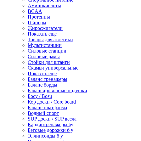
Аминокислоты
BCAA
Протеины
Гейнеры
Жиросжигатели
Показать еще
Товары для атлетики
Мультистанции
Силовые станции
Силовые рамы
Стойки для штанги
Скамьи универсальные
Показать еще
Баланс тренажеры
Баланс борды
Балансировочные подушки
Босу / Bosu
Кор доски / Core board
Баланс платформа
Водный спорт
SUP доски / SUP весла
Кардиотренажеры бу
Беговые дорожки б у
Эллипсоиды б у