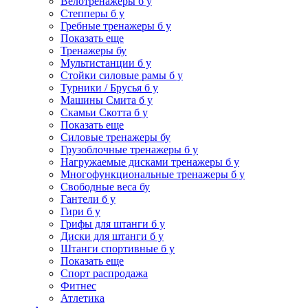
Велотренажеры б у
Степперы б у
Гребные тренажеры б у
Показать еще
Тренажеры бу
Мультистанции б у
Стойки силовые рамы б у
Турники / Брусья б у
Машины Смита б у
Скамьи Скотта б у
Показать еще
Силовые тренажеры бу
Грузоблочные тренажеры б у
Нагружаемые дисками тренажеры б у
Многофункциональные тренажеры б у
Свободные веса бу
Гантели б у
Гири б у
Грифы для штанги б у
Диски для штанги б у
Штанги спортивные б у
Показать еще
Спорт распродажа
Фитнес
Атлетика