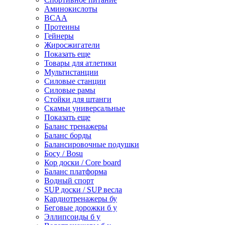
Аминокислоты
BCAA
Протеины
Гейнеры
Жиросжигатели
Показать еще
Товары для атлетики
Мультистанции
Силовые станции
Силовые рамы
Стойки для штанги
Скамьи универсальные
Показать еще
Баланс тренажеры
Баланс борды
Балансировочные подушки
Босу / Bosu
Кор доски / Core board
Баланс платформа
Водный спорт
SUP доски / SUP весла
Кардиотренажеры бу
Беговые дорожки б у
Эллипсоиды б у