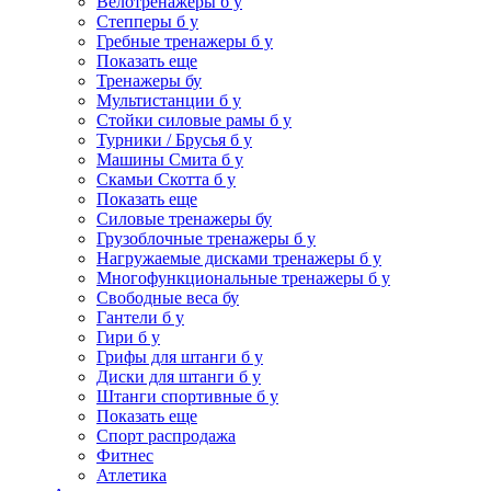
Велотренажеры б у
Степперы б у
Гребные тренажеры б у
Показать еще
Тренажеры бу
Мультистанции б у
Стойки силовые рамы б у
Турники / Брусья б у
Машины Смита б у
Скамьи Скотта б у
Показать еще
Силовые тренажеры бу
Грузоблочные тренажеры б у
Нагружаемые дисками тренажеры б у
Многофункциональные тренажеры б у
Свободные веса бу
Гантели б у
Гири б у
Грифы для штанги б у
Диски для штанги б у
Штанги спортивные б у
Показать еще
Спорт распродажа
Фитнес
Атлетика