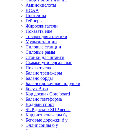
Аминокислоты
BCAA
Протеины
Гейнеры
Жиросжигатели
Показать еще
Товары для атлетики
Мультистанции
Силовые станции
Силовые рамы
Стойки для штанги
Скамьи универсальные
Показать еще
Баланс тренажеры
Баланс борды
Балансировочные подушки
Босу / Bosu
Кор доски / Core board
Баланс платформа
Водный спорт
SUP доски / SUP весла
Кардиотренажеры бу
Беговые дорожки б у
Эллипсоиды б у