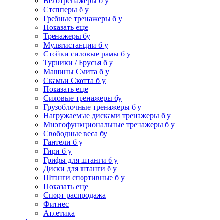
Велотренажеры б у
Степперы б у
Гребные тренажеры б у
Показать еще
Тренажеры бу
Мультистанции б у
Стойки силовые рамы б у
Турники / Брусья б у
Машины Смита б у
Скамьи Скотта б у
Показать еще
Силовые тренажеры бу
Грузоблочные тренажеры б у
Нагружаемые дисками тренажеры б у
Многофункциональные тренажеры б у
Свободные веса бу
Гантели б у
Гири б у
Грифы для штанги б у
Диски для штанги б у
Штанги спортивные б у
Показать еще
Спорт распродажа
Фитнес
Атлетика