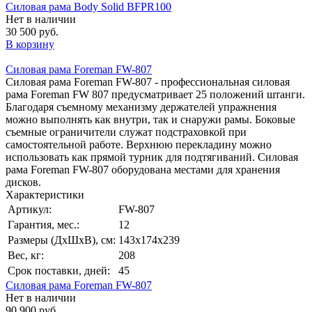
Силовая рама Body Solid BFPR100
Нет в наличии
30 500 руб.
В корзину
Силовая рама Foreman FW-807
Силовая рама Foreman FW-807 - профессиональная силовая
рама Foreman FW 807 предусматривает 25 положений штанги.
Благодаря съемному механизму держателей упражнения
можно выполнять как внутри, так и снаружи рамы. Боковые
съемные ограничители служат подстраховкой при
самостоятельной работе. Верхнюю перекладину можно
использовать как прямой турник для подтягиваний. Силовая
рама Foreman FW-807 оборудована местами для хранения
дисков.
Характеристики
Артикул:
FW-807
Гарантия, мес.:
12
Размеры (ДхШхВ), см:
143х174х239
Вес, кг:
208
Срок поставки, дней:
45
Силовая рама Foreman FW-807
Нет в наличии
90 900 руб.