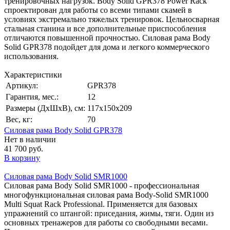
тренировочных нагрузок. Body Solid GPR378 Power Rack
спроектирован для работы со всеми типами скамей в
условиях экстремально тяжелых тренировок. Цельносварная
стальная станина и все дополнительные приспособления
отличаются повышенной прочностью. Силовая рама Body
Solid GPR378 подойдет для дома и легкого коммерческого
использования.
Характеристики
Артикул:
GPR378
Гарантия, мес.:
12
Размеры (ДхШхВ), см:
117х150х209
Вес, кг:
70
Силовая рама Body Solid GPR378
Нет в наличии
41 700 руб.
В корзину
Силовая рама Body Solid SMR1000
Силовая рама Body Solid SMR1000 - профессиональная
многофункциональная силовая рама Body-Solid SMR1000
Multi Squat Rack Professional. Применяется для базовых
упражнений со штангой: приседания, жимы, тяги. Один из
основных тренажеров для работы со свободными весами.