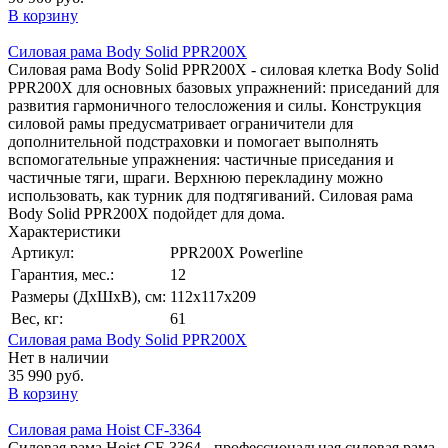
В корзину
Силовая рама Body Solid PPR200X
Силовая рама Body Solid PPR200X - силовая клетка Body Solid
PPR200X для основных базовых упражнений: приседаний для
развития гармоничного телосложения и силы. Конструкция
силовой рамы предусматривает ограничители для
дополнительной подстраховки и помогает выполнять
вспомогательные упражнения: частичные приседания и
частичные тяги, шраги. Верхнюю перекладину можно
использовать, как турник для подтягиваний. Силовая рама
Body Solid PPR200X подойдет для дома.
Характеристики
Артикул:
PPR200X Powerline
Гарантия, мес.:
12
Размеры (ДхШхВ), см:
112х117х209
Вес, кг:
61
Силовая рама Body Solid PPR200X
Нет в наличии
35 990 руб.
В корзину
Силовая рама Hoist CF-3364
Силовая рама Hoist CF-3364 - профессиональная силовая рама