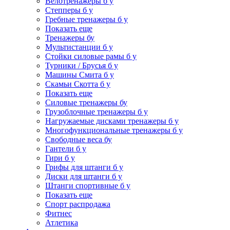
Велотренажеры б у
Степперы б у
Гребные тренажеры б у
Показать еще
Тренажеры бу
Мультистанции б у
Стойки силовые рамы б у
Турники / Брусья б у
Машины Смита б у
Скамьи Скотта б у
Показать еще
Силовые тренажеры бу
Грузоблочные тренажеры б у
Нагружаемые дисками тренажеры б у
Многофункциональные тренажеры б у
Свободные веса бу
Гантели б у
Гири б у
Грифы для штанги б у
Диски для штанги б у
Штанги спортивные б у
Показать еще
Спорт распродажа
Фитнес
Атлетика