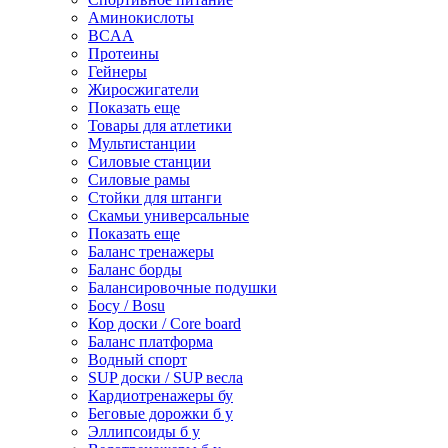
Аминокислоты
BCAA
Протеины
Гейнеры
Жиросжигатели
Показать еще
Товары для атлетики
Мультистанции
Силовые станции
Силовые рамы
Стойки для штанги
Скамьи универсальные
Показать еще
Баланс тренажеры
Баланс борды
Балансировочные подушки
Босу / Bosu
Кор доски / Core board
Баланс платформа
Водный спорт
SUP доски / SUP весла
Кардиотренажеры бу
Беговые дорожки б у
Эллипсоиды б у