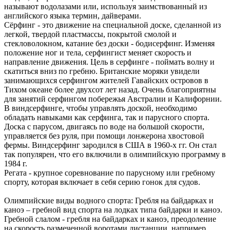
называют водолазами или, используя заимствованный из
английского языка термин, дайверами.
Сёрфинг - это движение на специальной доске, сделанной из
легкой, твердой пластмассы, покрытой смолой и
стекловолокном, катание без доски - бодисерфинг. Изменяя
положение ног и тела, серфингист меняет скорость и
направление движения. Цель в серфинге - поймать волну и
скатиться вниз по гребню. Британские моряки увидели
занимающихся серфингом жителей Гавайских островов в
Тихом океане более двухсот лет назад. Очень благоприятны
для занятий серфингом побережья Австралии и Калифорнии.
В виндсерфинге, чтобы управлять доской, необходимо
обладать навыками как серфинга, так и парусного спорта.
Доска с парусом, двигаясь по воде на большой скорости,
управляется без руля, при помощи лонжерона хвостовой
фермы. Виндсерфинг зародился в США в 1960-х гг. Он стал
так популярен, что его включили в олимпийскую программу в
1984 г.
Регата - крупное соревнование по парусному или гребному
спорту, которая включает в себя серию гонок для судов.
Олимпийские виды водного спорта: Гребля на байдарках и
каноэ – гребной вид спорта на лодках типа байдарки и каноэ.
Гребной слалом - гребля на байдарках и каноэ, преодоление
на скорость размеченной воротами дистанции, например,