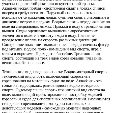
участка порожистой реки или искусственной трассы.
Академическая гребля - спортсмены сидят в лодках спиной
вперед и гребут веслами. Парусный спорт - спортсмены
используют снаряжения, лодки, суда или сани, приводимые в
движение ветром в парусах. Водные лыжи - передвижение по
воде на специальных лыжах. Прыжки в воду с трамплина или
вышки. Судьи оценивают выполнение акробатических
элементов в полете и чистоту входа в воду. Плавание -
преодоление вплавь на скорость различных дистанций.
Синхронное плавание - выполнение в воде различных фигур
под музыку. Водное поло - командный вид спорта, игра с
мячом и воротами. Проходит в бассейне. Триатлон - вид
спорта, состоящий из трех видов соревнований плавание,
велогонка, бег по шоссе.
Технические виды водного спорта: Водно-моторный спорт -
технический вид спорта, включающий скоростные
соревнования на моторных судах по воде. Аквабайк - это
гонки на гидроциклах, разновидность водно-моторного
спорта. Судомодельный спорт - технический вид спорта на
воде, включающий проектирование и постройку моделей
кораблей и судов для спортивных соревнований. Различаются
стендовые соревнования - конкурсы настольных и
действующих моделей - самоходных моделей надводных
судов и кораблей, подводных лодок; скоростных кордовых