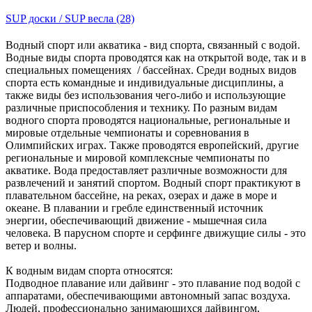
SUP доски / SUP весла (28)
Водный спорт или акватика - вид спорта, связанный с водой.
Водные виды спорта проводятся как на открытой воде, так и в
специальных помещениях / бассейнах. Среди водных видов
спорта есть командные и индивидуальные дисциплины, а
также виды без использования чего-либо и использующие
различные приспособления и технику. По разным видам
водного спорта проводятся национальные, региональные и
мировые отдельные чемпионаты и соревнования в
Олимпийских играх. Также проводятся европейский, другие
региональные и мировой комплексные чемпионаты по
акватике. Вода предоставляет различные возможности для
развлечений и занятий спортом. Водный спорт практикуют в
плавательном бассейне, на реках, озерах и даже в море и
океане. В плавании и гребле единственный источник
энергии, обеспечивающий движение - мышечная сила
человека. В парусном спорте и серфинге движущие силы - это
ветер и волны.
К водным видам спорта относятся:
Подводное плавание или дайвинг - это плавание под водой с
аппаратами, обеспечивающими автономный запас воздуха.
Людей, профессионально занимающихся дайвингом,