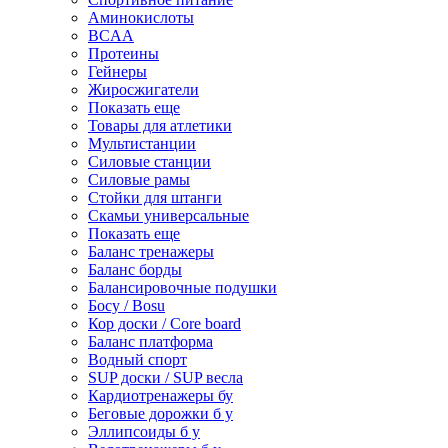
Аминокислоты
BCAA
Протеины
Гейнеры
Жиросжигатели
Показать еще
Товары для атлетики
Мультистанции
Силовые станции
Силовые рамы
Стойки для штанги
Скамьи универсальные
Показать еще
Баланс тренажеры
Баланс борды
Балансировочные подушки
Босу / Bosu
Кор доски / Core board
Баланс платформа
Водный спорт
SUP доски / SUP весла
Кардиотренажеры бу
Беговые дорожки б у
Эллипсоиды б у