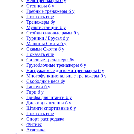
Велотренажеры б у
Степперы б у
Гребные тренажеры б у
Показать еще
Тренажеры бу
Мультистанции б у
Стойки силовые рамы б у
Турники / Брусья б у
Машины Смита б у
Скамьи Скотта б у
Показать еще
Силовые тренажеры бу
Грузоблочные тренажеры б у
Нагружаемые дисками тренажеры б у
Многофункциональные тренажеры б у
Свободные веса бу
Гантели б у
Гири б у
Грифы для штанги б у
Диски для штанги б у
Штанги спортивные б у
Показать еще
Спорт распродажа
Фитнес
Атлетика