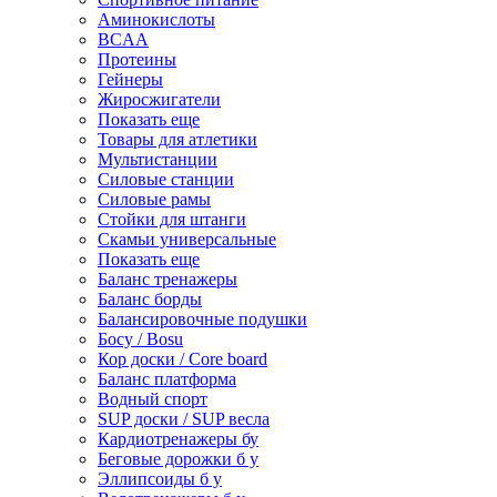
Аминокислоты
BCAA
Протеины
Гейнеры
Жиросжигатели
Показать еще
Товары для атлетики
Мультистанции
Силовые станции
Силовые рамы
Стойки для штанги
Скамьи универсальные
Показать еще
Баланс тренажеры
Баланс борды
Балансировочные подушки
Босу / Bosu
Кор доски / Core board
Баланс платформа
Водный спорт
SUP доски / SUP весла
Кардиотренажеры бу
Беговые дорожки б у
Эллипсоиды б у