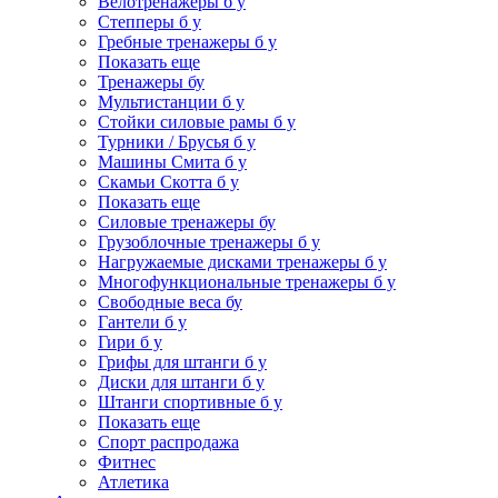
Велотренажеры б у
Степперы б у
Гребные тренажеры б у
Показать еще
Тренажеры бу
Мультистанции б у
Стойки силовые рамы б у
Турники / Брусья б у
Машины Смита б у
Скамьи Скотта б у
Показать еще
Силовые тренажеры бу
Грузоблочные тренажеры б у
Нагружаемые дисками тренажеры б у
Многофункциональные тренажеры б у
Свободные веса бу
Гантели б у
Гири б у
Грифы для штанги б у
Диски для штанги б у
Штанги спортивные б у
Показать еще
Спорт распродажа
Фитнес
Атлетика