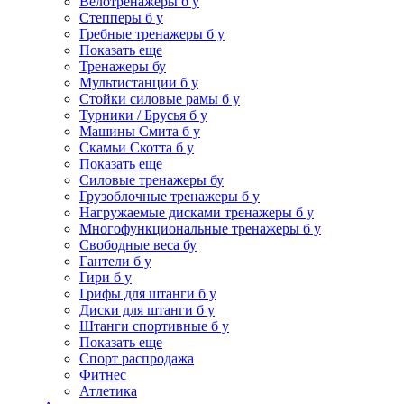
Велотренажеры б у
Степперы б у
Гребные тренажеры б у
Показать еще
Тренажеры бу
Мультистанции б у
Стойки силовые рамы б у
Турники / Брусья б у
Машины Смита б у
Скамьи Скотта б у
Показать еще
Силовые тренажеры бу
Грузоблочные тренажеры б у
Нагружаемые дисками тренажеры б у
Многофункциональные тренажеры б у
Свободные веса бу
Гантели б у
Гири б у
Грифы для штанги б у
Диски для штанги б у
Штанги спортивные б у
Показать еще
Спорт распродажа
Фитнес
Атлетика