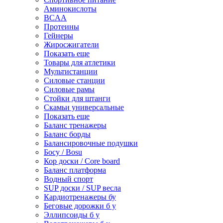
Аминокислоты
BCAA
Протеины
Гейнеры
Жиросжигатели
Показать еще
Товары для атлетики
Мультистанции
Силовые станции
Силовые рамы
Стойки для штанги
Скамьи универсальные
Показать еще
Баланс тренажеры
Баланс борды
Балансировочные подушки
Босу / Bosu
Кор доски / Core board
Баланс платформа
Водный спорт
SUP доски / SUP весла
Кардиотренажеры бу
Беговые дорожки б у
Эллипсоиды б у