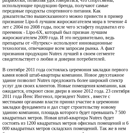
разработки, позволяя удостовериться, что спортсмены,
использующие продукцию бренда, получают самые
передовые продукты спортивного питания. Как
доказательство вышесказанного можно привести в пример
признание Lipo-6 лучшим жиросжигателем мира в течение 4
лет с 2004 по 2008 годы, после чего эстафету подхватил его
преемник - Lipo-6X, который был признан лучшим
жиросжигателем 2009 года. И это неудивительно, ведь
препараты от «Нутрекс» используют инновационные
технологии, отвечающие всем запросам рынка. А факт
признания продукции Nutrex лучшей в своем сегменте
свидетельствует о любви и доверии потребителей.
В сентябре 2011 года состоялась церемония закладки первого
камня новой штаб-квартиры компании. Новое двухэтажное
здание позволит Nutrex предложить более широкий спектр
услуг для своих клиентов. Новые помещения компании, как
ожидается, откроют свои двери в июне 2012 года. 23 сентября
2011 года Йенс Ингенол, президент Nutrex , вместе с
местными органами власти принял участие в церемонии
закладки фундамента и дал старт строительству новому
зданию компании, площадь которого будет превышать 7 500
квадратных метров. Новая штаб-квартира Nutrex будет
состоять из 1200 квадратных метров офисных помещений и 6
000 квадратных метров складских помещений. Так же в нем