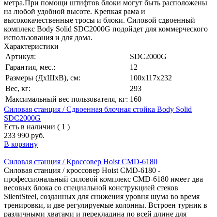
метра.При помощи штифтов блоки могут быть расположены
на любой удобной высоте. Крепкая рама и
высококачественные тросы и блоки. Силовой сдвоенный
комплекс Body Solid SDC2000G подойдет для коммерческого
использования и для дома.
Характеристики
Артикул:
SDC2000G
Гарантия, мес.:
12
Размеры (ДхШхВ), см:
100х117х232
Вес, кг:
293
Максимальный вес пользователя, кг:
160
Силовая станция / Сдвоенная блочная стойка Body Solid
SDC2000G
Есть в наличии ( 1 )
233 990 руб.
В корзину
Силовая станция / Кроссовер Hoist CMD-6180
Силовая станция / кроссовер Hoist CMD-6180 -
профессиональный силовой комплекс CMD-6180 имеет два
весовых блока со специальной конструкцией стеков
SilentSteel, созданных для снижения уровня шума во время
тренировки, и две регулируемые колонны. Встроен турник в
различными хватами и перекладина по всей длине для