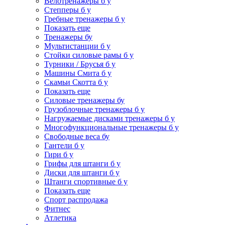
Велотренажеры б у
Степперы б у
Гребные тренажеры б у
Показать еще
Тренажеры бу
Мультистанции б у
Стойки силовые рамы б у
Турники / Брусья б у
Машины Смита б у
Скамьи Скотта б у
Показать еще
Силовые тренажеры бу
Грузоблочные тренажеры б у
Нагружаемые дисками тренажеры б у
Многофункциональные тренажеры б у
Свободные веса бу
Гантели б у
Гири б у
Грифы для штанги б у
Диски для штанги б у
Штанги спортивные б у
Показать еще
Спорт распродажа
Фитнес
Атлетика