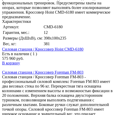
функциональных тренировок. Предусмотрены хваты на
опорах, которые позволяют выполнять более изолированные
упражнения. Кроссовер Hoist CMD-6180 имеет коммерческое
предназначение.
Характеристики
Артикул:
CMD-6180
Гарантия, мес.:
12
Размеры (ДхШхВ), см:
398х100х235
Вес, кг:
381
Силовая станция / Кроссовер Hoist CMD-6180
Есть в наличии ( 1 )
575 960 руб.
В корзину
Силовая станция / Кроссовер Foreman FM-803
Силовая станция / Кроссовер Foreman FM-803 -
профессиональный силовой комплекс Foreman FM 803 имеет
два весовых стека по 96 кг. Перекрестная тяга оснащена
колоннами с изменением высоты и возможностью фиксации в
20 положениях. Верхняя балка оснащена двухсторонним
турником, позволяющим выполнять подтягивания с
различным хватами. Боковые ручки служат дополнительной
точкой опоры. Силовой кроссовер Foreman FM-803 имеет
широкое основание и значительный вес, что придает