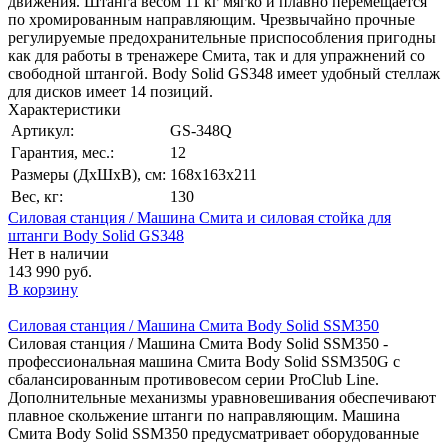
движения. Штанга весом 11 кг мягко и плавно перемещается
по хромированным направляющим. Чрезвычайно прочные
регулируемые предохранительные приспособления пригодны
как для работы в тренажере Смита, так и для упражнений со
свободной штангой. Body Solid GS348 имеет удобный стеллаж
для дисков имеет 14 позиций.
Характеристики
Артикул:
GS-348Q
Гарантия, мес.:
12
Размеры (ДхШхВ), см:
168х163х211
Вес, кг:
130
Силовая станция / Машина Смита и силовая стойка для
штанги Body Solid GS348
Нет в наличии
143 990 руб.
В корзину
Силовая станция / Машина Смита Body Solid SSM350
Силовая станция / Машина Смита Body Solid SSM350 -
профессиональная машина Смита Body Solid SSM350G с
сбалансированным противовесом серии ProClub Line.
Дополнительные механизмы уравновешивания обеспечивают
плавное скольжение штанги по направляющим. Машина
Смита Body Solid SSM350 предусматривает оборудованные