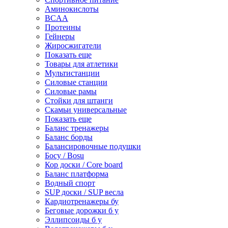
Аминокислоты
BCAA
Протеины
Гейнеры
Жиросжигатели
Показать еще
Товары для атлетики
Мультистанции
Силовые станции
Силовые рамы
Стойки для штанги
Скамьи универсальные
Показать еще
Баланс тренажеры
Баланс борды
Балансировочные подушки
Босу / Bosu
Кор доски / Core board
Баланс платформа
Водный спорт
SUP доски / SUP весла
Кардиотренажеры бу
Беговые дорожки б у
Эллипсоиды б у