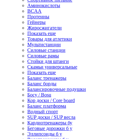
Аминокислоты
BCAA
Протеины
Гейнеры
Жиросжигатели
Показать еще
Товары для атлетики
Мультистанции
Силовые станции
Силовые рамы
Стойки для штанги
Скамьи универсальные
Показать еще
Баланс тренажеры
Баланс борды
Балансировочные подушки
Босу / Bosu
Кор доски / Core board
Баланс платформа
Водный спорт
SUP доски / SUP весла
Кардиотренажеры бу
Беговые дорожки б у
Эллипсоиды б у