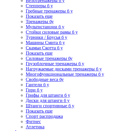
Велотренажеры б у
Степперы б у
Гребные тренажеры б у
Показать еще
Тренажеры бу
Мультистанции б у
Стойки силовые рамы б у
Турники / Брусья б у
Машины Смита б у
Скамьи Скотта б у
Показать еще
Силовые тренажеры бу
Грузоблочные тренажеры б у
Нагружаемые дисками тренажеры б у
Многофункциональные тренажеры б у
Свободные веса бу
Гантели б у
Гири б у
Грифы для штанги б у
Диски для штанги б у
Штанги спортивные б у
Показать еще
Спорт распродажа
Фитнес
Атлетика