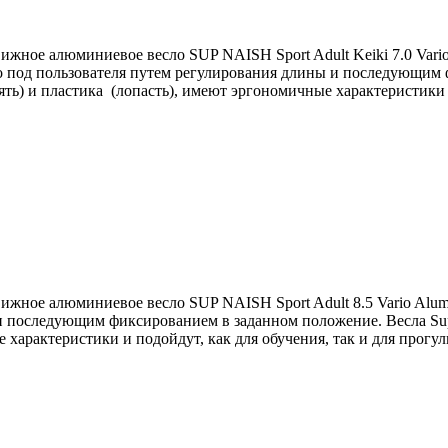
движное алюминиевое весло SUP NAISH Sport Adult Keiki 7.0 Vari
но под пользователя путем регулирования длины и последующим 
ть) и пластика (лопасть), имеют эргономичные характеристики и 
здвижное алюминиевое весло SUP NAISH Sport Adult 8.5 Vario Alum
 последующим фиксированием в заданном положение. Весла Sup N
характеристики и подойдут, как для обучения, так и для прогулк