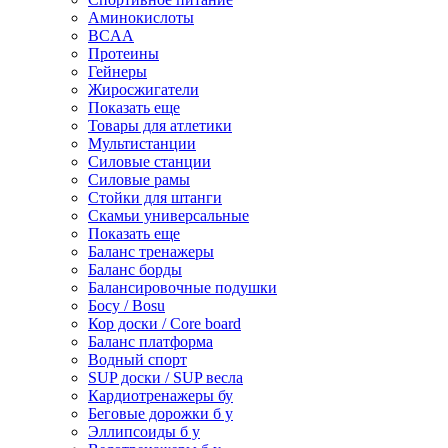
Аминокислоты
BCAA
Протеины
Гейнеры
Жиросжигатели
Показать еще
Товары для атлетики
Мультистанции
Силовые станции
Силовые рамы
Стойки для штанги
Скамьи универсальные
Показать еще
Баланс тренажеры
Баланс борды
Балансировочные подушки
Босу / Bosu
Кор доски / Core board
Баланс платформа
Водный спорт
SUP доски / SUP весла
Кардиотренажеры бу
Беговые дорожки б у
Эллипсоиды б у