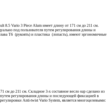
t 8.5 Vario 3 Piece Alum имеет длину от 171 см до 211 см.
дуально под пользователя путем регулирования длины и
плава Т6 (рукоять) и пластика (лопасть), имеют эргономичные
171 см до 211 см. Складное 3-х составное весло sup сделано из
ля путем регулирования длины и последующей фиксацией в
егулировки Anti-twist Vario System, является многоцелевыми: