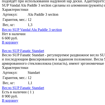
подойдёт при использовании надувной sup доски. Адаптирует
SUP Vandal Alu Paddle 3 section сделаны из алюминия (рукоять)
Характеристики
Артикул:
Alu Paddle 3 section
Гарантия, мес.:
12
Вес, кг:
1,3
Весло SUP Vandal Alu Paddle 3 section
Нет в наличии
6 600 руб.
В корзину
Весло SUP Fanatic Standart
Весло SUP Fanatic Standart - регулируемое раздвижное весло S
и последующим фиксированием в заданном положение. Весла SUP
армированного стекловолокна (лопасть), имеют эргономичные х
Характеристики
Артикул:
Standart
Гарантия, мес.:
12
Вес, кг:
1,1
Весло SUP Fanatic Standart
Есть в наличии ( 1 )
8 900 руб.
В корзину