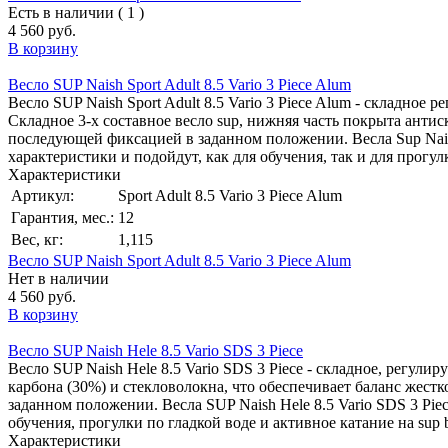
Есть в наличии ( 1 )
4 560 руб.
В корзину
Весло SUP Naish Sport Adult 8.5 Vario 3 Piece Alum
Весло SUP Naish Sport Adult 8.5 Vario 3 Piece Alum - складное
Складное 3-х составное весло sup, нижняя часть покрыта анти
последующей фиксацией в заданном положении. Весла Sup Naish
характеристики и подойдут, как для обучения, так и для прогулк
Характеристики
Артикул:
Sport Adult 8.5 Vario 3 Piece Alum
Гарантия, мес.:
12
Вес, кг:
1,115
Весло SUP Naish Sport Adult 8.5 Vario 3 Piece Alum
Нет в наличии
4 560 руб.
В корзину
Весло SUP Naish Hele 8.5 Vario SDS 3 Piece
Весло SUP Naish Hele 8.5 Vario SDS 3 Piece - складное, регулир
карбона (30%) и стекловолокна, что обеспечивает баланс жес
заданном положении. Весла SUP Naish Hele 8.5 Vario SDS 3 Pi
обучения, прогулки по гладкой воде и активное катание на sup b
Характеристики