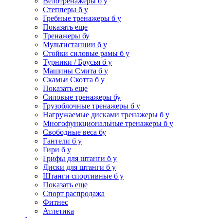
Велотренажеры б у
Степперы б у
Гребные тренажеры б у
Показать еще
Тренажеры бу
Мультистанции б у
Стойки силовые рамы б у
Турники / Брусья б у
Машины Смита б у
Скамьи Скотта б у
Показать еще
Силовые тренажеры бу
Грузоблочные тренажеры б у
Нагружаемые дисками тренажеры б у
Многофункциональные тренажеры б у
Свободные веса бу
Гантели б у
Гири б у
Грифы для штанги б у
Диски для штанги б у
Штанги спортивные б у
Показать еще
Спорт распродажа
Фитнес
Атлетика