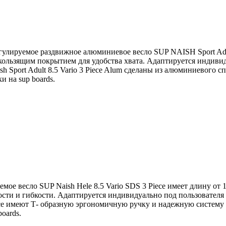
 регулируемое раздвижное алюминиевое весло SUP NAISH Sport Adul
скользящим покрытием для удобства хвата. Адаптируется индиви
 Sport Adult 8.5 Vario 3 Piece Alum сделаны из алюминиевого с
и на sup boards.
уемое весло SUP Naish Hele 8.5 Vario SDS 3 Piece имеет длину от 
ткости и гибкости. Адаптируется индивидуально под пользовате
ece имеют Т- образную эргономичную ручку и надежную систему р
oards.