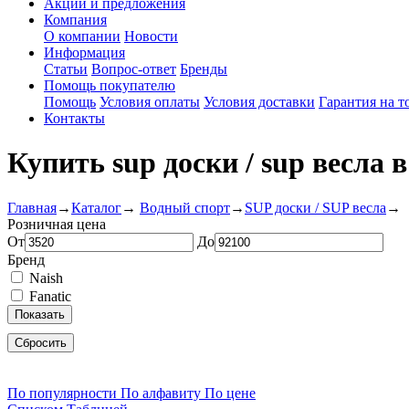
Акции и предложения
Компания
О компании
Новости
Информация
Статьи
Вопрос-ответ
Бренды
Помощь покупателю
Помощь
Условия оплаты
Условия доставки
Гарантия на т
Контакты
Купить sup доски / sup весла 
Главная
→
Каталог
→
Водный спорт
→
SUP доски / SUP весла
→
Розничная цена
От
До
Бренд
Naish
Fanatic
Показать
Сбросить
По популярности
По алфавиту
По цене