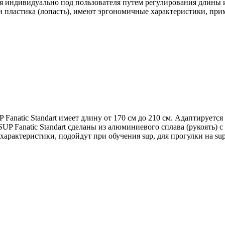
ся индивидуально под пользователя путем регулирования длины
 и пластика (лопасть), имеют эргономичные характеристики, прим
UP Fanatic Standart имеет длину от 170 см до 210 см. Адаптируе
 Fanatic Standart сделаны из алюминиевого сплава (рукоять) c
арактеристики, подойдут при обучения sup, для прогулки на sup