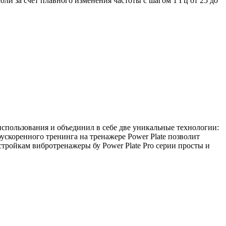
и за счет плавного изменения частоты с шагом 1 Гц от 25 до
 использования и объединил в себе две уникальные технологии:
скоренного тренинга на тренажере Power Plate позволит
тройкам вибротренажеры бу Power Plate Pro серии просты и