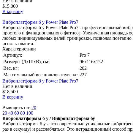
Нет в наличии
$15,000
В корзину
Виброплатформа б у Power Plate Pro7
Виброплатформа б у Power Plate Pro7 - профессиональный вибро
простого и функционального фитнеса. Увеличенная площадь о
любых индивидуальных целей тренировки, позволяя поэтапно и
использовании.
Характеристики
Артикул:
Pro 7
Размеры (ДхШхВ), см:
96х116х152
Вес, кг:
202
Максимальный вес пользователя, кг:
227
Виброплатформа б у Power Plate Pro7
Нет в наличии
$18,500
В корзину
Выводить по:
20
20
40
60
80
100
Виброплатформы б у / Виброплатформа бу
Виброплатформы б у - это современные уникальные вибротрена
раз в секунду) и расслабляться. Это нетрадиционный способ п