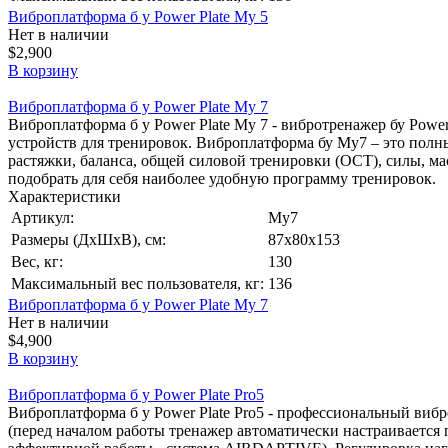
Виброплатформа б у Power Plate My 5
Нет в наличии
$2,900
В корзину
Виброплатформа б у Power Plate My 7
Виброплатформа б у Power Plate My 7 - вибротренажер бу Powe
устройств для тренировок. Виброплатформа бу My7 – это полн
растяжки, баланса, общей силовой тренировки (ОСТ), силы, м
подобрать для себя наиболее удобную программу тренировок.
Характеристики
Артикул:
My7
Размеры (ДхШхВ), см:
87х80х153
Вес, кг:
130
Максимальный вес пользователя, кг:
136
Виброплатформа б у Power Plate My 7
Нет в наличии
$4,900
В корзину
Виброплатформа б у Power Plate Pro5
Виброплатформа б у Power Plate Pro5 - профессиональный вибр
(перед началом работы тренажер автоматически настраивается