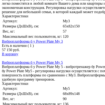
легко поместятся в любой комнате Вашего дома или квартиры и
экономичная конструкция. Регулировка нагрузки осуществляетс
решение для небольшой семьи, в которой каждый может подобр
Характеристики
Артикул:
My3
Размеры (ДхШхВ), см:
65х82х150
Вес, кг:
57
Максимальный вес пользователя, кг:
120
Виброплатформа б у Power Plate My 3
Есть в наличии ( 1 )
57 150 руб.
В корзину
Виброплатформа б у Power Plate My 5
Виброплатформа б у Power Plate My 5 - вибротренажер бу Powe
бу Power Plate My5 - регулировка нагрузки осуществляется с п
поверхность платформы по сравнению с My3. Виброплатформы б
удобную программу тренировок.
Характеристики
Артикул:
My5
Размеры (ДхШхВ), см:
68х89х148
Вес, кг:
90
Максимальный вес пользователя, кг:
136