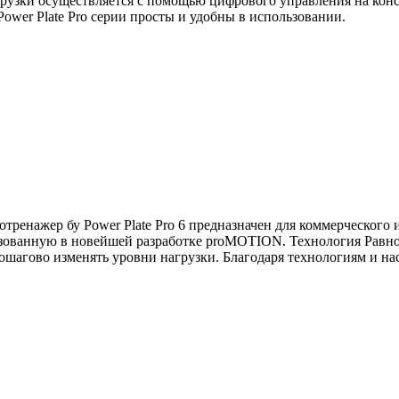
узки осуществляется с помощью цифрового управления на консол
ower Plate Pro серии просты и удобны в использовании.
отренажер бу Power Plate Pro 6 предназначен для коммерческого
зованную в новейшей разработке proMOTION. Технология Равноу
шагово изменять уровни нагрузки. Благодаря технологиям и нас