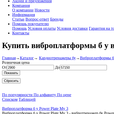
Акции и предложения
Компания
О компании
Новости
Информация
Статьи
Вопрос-ответ
Бренды
Помощь покупателю
Помощь
Условия оплаты
Условия доставки
Гарантия на т
Контакты
Купить виброплатформы б у 
Главная
→
Каталог
→
Кардиотренажеры бу
→
Виброплатформы б
Розничная цена
От
До
Показать
Сбросить
По популярности
По алфавиту
По цене
Списком
Таблицей
Виброплатформа б у Power Plate My 3
Виброплатформа б у Power Plate My 3 - вибротренажер бу Powe