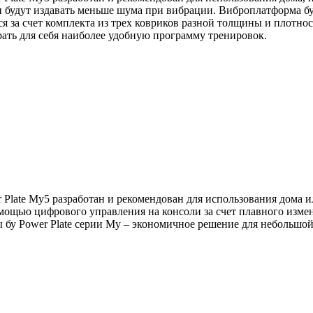
 будут издавать меньше шума при вибрации. Виброплатформа бу P
я за счет комплекта из трех ковриков разной толщины и плотно
ать для себя наиболее удобную программу тренировок.
r Plate My5 разработан и рекомендован для использования дома 
омощью цифрового управления на консоли за счет плавного измен
у Power Plate серии Му – экономичное решение для небольшой 