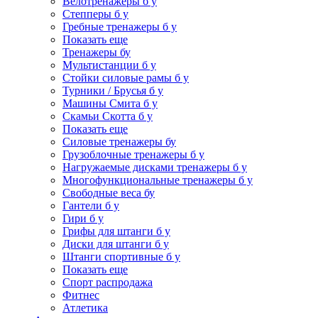
Велотренажеры б у
Степперы б у
Гребные тренажеры б у
Показать еще
Тренажеры бу
Мультистанции б у
Стойки силовые рамы б у
Турники / Брусья б у
Машины Смита б у
Скамьи Скотта б у
Показать еще
Силовые тренажеры бу
Грузоблочные тренажеры б у
Нагружаемые дисками тренажеры б у
Многофункциональные тренажеры б у
Свободные веса бу
Гантели б у
Гири б у
Грифы для штанги б у
Диски для штанги б у
Штанги спортивные б у
Показать еще
Спорт распродажа
Фитнес
Атлетика