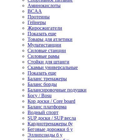
Аминокислоты
BCAA
Протеины
Гейнеры
Жиросжигатели
Показать еще
Товары для атлетики
Мультистанции
Силовые станции
Силовые рамы
Стойки для штанги
Скамьи универсальные
Показать еще
Баланс тренажеры
Баланс борды
Балансировочные подушки
Босу / Bosu
Кор доски / Core board
Баланс платформа
Водный спорт
SUP доски / SUP весла
Кардиотренажеры бу
Беговые дорожки б у
Эллипсоиды б у