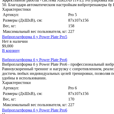
эффективной работы - система AIRDAPTIVE). Регулировка нагр
50. Благодаря автоматическим настройкам вибротренажеры бу P
Характеристики
Артикул:
Pro 5
Размеры (ДхШхВ), см:
87x107x156
Вес, кг:
158
Максимальный вес пользователя, кг:
227
Виброплатформа б у Power Plate Pro5
Нет в наличии
$9,000
В корзину
Виброплатформа б у Power Plate Pro6
Виброплатформа б у Power Plate Pro6 - профессиональный вибр
Равноускоренный тренинг и нагрузку с сопротивлением, реали
достичь любых индивидуальных целей тренировки, позволяя по
удобны в использовании.
Характеристики
Артикул:
Pro 6
Размеры (ДхШхВ), см:
87x107x156
Вес, кг:
170
Максимальный вес пользователя, кг:
227
Виброплатформа б у Power Plate Pro6