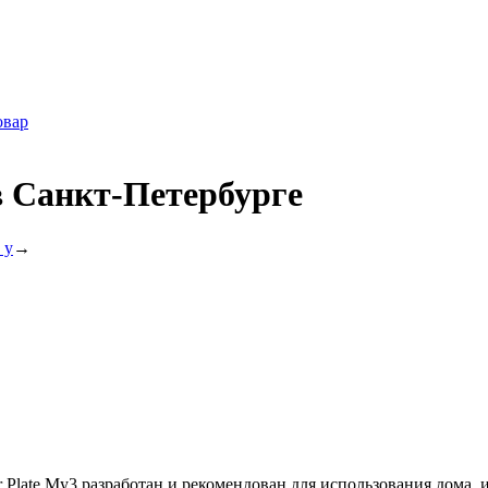
овар
в Санкт-Петербурге
 у
→
r Plate My3 разработан и рекомендован для использования дома,