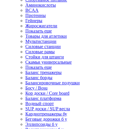
Аминокислоты
BCAA
Протеины
Гейнеры
Жиросжигатели
Показать еще
Товары для атлетики
Мультистанции
Силовые станции
Силовые рамы
Стойки для штанги
Скамьи универсальные
Показать еще
Баланс тренажеры
Баланс борды
Балансировочные подушки
Босу / Bosu
Кор доски / Core board
Баланс платформа
Водный спорт
SUP доски / SUP весла
Кардиотренажеры бу
Беговые дорожки б у
Эллипсоиды б у