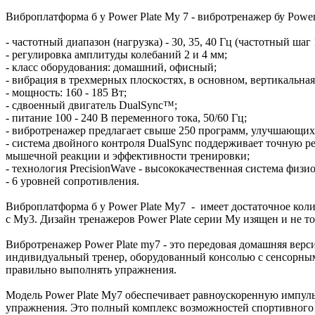
Виброплатформа б у Power Plate My 7 - вибротренажер бу Powe
- частотный диапазон (нагрузка) - 30, 35, 40 Гц (частотный шаг 
- регулировка амплитуды колебаний 2 и 4 мм;
- класс оборудования: домашний, офисный;
- вибрация в трехмерных плоскостях, в основном, вертикальная,
- мощность: 160 - 185 Вт;
- сдвоенный двигатель DualSync™;
- питание 100 - 240 В переменного тока, 50/60 Гц;
- вибротренажер предлагает свыше 250 программ, улучшающих
- система двойного контроля DualSync поддерживает точную р
мышечной реакции и эффективности тренировки;
- технология PrecisionWave - высококачественная система фи
- 6 уровней сопротивления.
Виброплатформа б у Power Plate My7 - имеет достаточное кол
с My3. Дизайн тренажеров Power Plate серии Му изящен и не т
Вибротренажер Power Plate my7 - это передовая домашняя верс
индивидуальный тренер, оборудованный консолью с сенсорным 
правильно выполнять упражнения.
Модель Power Plate My7 обеспечивает равноускоренную импуль
упражнения. Это полный комплекс возможностей спортивного т