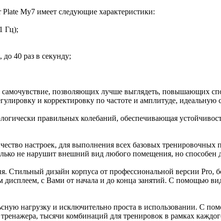
r Plate My7 имеет следующие характеристики:
1 Гц);
 до 40 раз в секунду;
 самочувствие, позволяющих лучше выглядеть, повышающих спо
егулировку и корректировку по частоте и амплитуде, идеальну
зиологически правильных колебаний, обеспечивающая устойчивост
ичество настроек, для выполнения всех базовых тренировочных
олько не нарушит внешний вид любого помещения, но способен д
ия. Стильный дизайн корпуса от профессиональной версии Pro, б
дисплеем, с Вами от начала и до конца занятий. С помощью ви
сную нагрузку и исключительно проста в использовании. С пом
ренажера, тысячи комбинаций для тренировок в рамках каждого