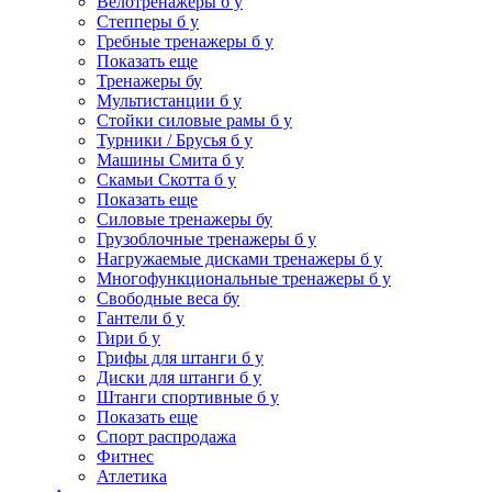
Велотренажеры б у
Степперы б у
Гребные тренажеры б у
Показать еще
Тренажеры бу
Мультистанции б у
Стойки силовые рамы б у
Турники / Брусья б у
Машины Смита б у
Скамьи Скотта б у
Показать еще
Силовые тренажеры бу
Грузоблочные тренажеры б у
Нагружаемые дисками тренажеры б у
Многофункциональные тренажеры б у
Свободные веса бу
Гантели б у
Гири б у
Грифы для штанги б у
Диски для штанги б у
Штанги спортивные б у
Показать еще
Спорт распродажа
Фитнес
Атлетика