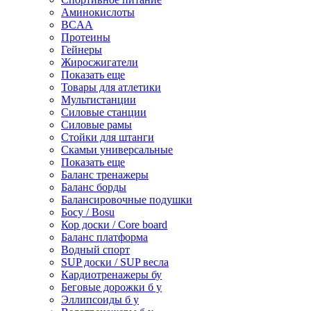
Аминокислоты
BCAA
Протеины
Гейнеры
Жиросжигатели
Показать еще
Товары для атлетики
Мультистанции
Силовые станции
Силовые рамы
Стойки для штанги
Скамьи универсальные
Показать еще
Баланс тренажеры
Баланс борды
Балансировочные подушки
Босу / Bosu
Кор доски / Core board
Баланс платформа
Водный спорт
SUP доски / SUP весла
Кардиотренажеры бу
Беговые дорожки б у
Эллипсоиды б у