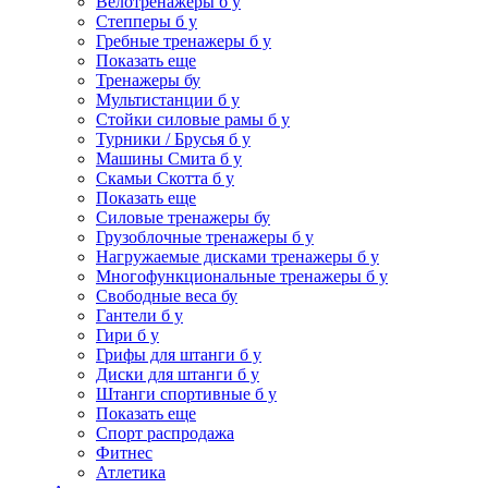
Велотренажеры б у
Степперы б у
Гребные тренажеры б у
Показать еще
Тренажеры бу
Мультистанции б у
Стойки силовые рамы б у
Турники / Брусья б у
Машины Смита б у
Скамьи Скотта б у
Показать еще
Силовые тренажеры бу
Грузоблочные тренажеры б у
Нагружаемые дисками тренажеры б у
Многофункциональные тренажеры б у
Свободные веса бу
Гантели б у
Гири б у
Грифы для штанги б у
Диски для штанги б у
Штанги спортивные б у
Показать еще
Спорт распродажа
Фитнес
Атлетика