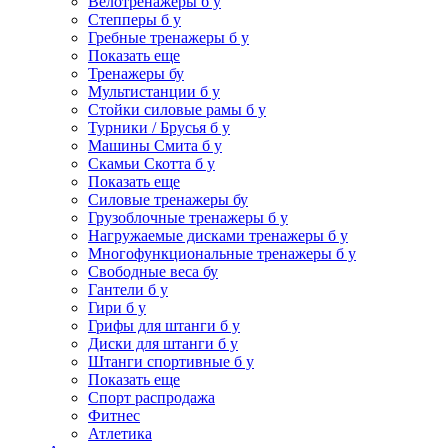
Велотренажеры б у
Степперы б у
Гребные тренажеры б у
Показать еще
Тренажеры бу
Мультистанции б у
Стойки силовые рамы б у
Турники / Брусья б у
Машины Смита б у
Скамьи Скотта б у
Показать еще
Силовые тренажеры бу
Грузоблочные тренажеры б у
Нагружаемые дисками тренажеры б у
Многофункциональные тренажеры б у
Свободные веса бу
Гантели б у
Гири б у
Грифы для штанги б у
Диски для штанги б у
Штанги спортивные б у
Показать еще
Спорт распродажа
Фитнес
Атлетика