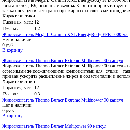
Жиросжигатель Mega L-Carnitin XXL EnergyBody FFB 1000 мл L
витаминов С, В6, ниацина и железа. Карнитин присутствует в 
так как осуществляет транспорт жирных кислот в метохондриях
Характеристики
Гарантия, мес.:
12
Вес, кг:
1,2
Жиросжигатель Mega L-Carnitin XXL EnergyBody FFB 1000 мл
Нет в наличии
0 руб.
В корзину
Жиросжигатель Thermo Burner Extreme Multipower 90 капсул
Жиросжигатель Thermo Burner Extreme Multipower 90 капсул -
серьезными жиросжигающими компонентами для "сушки", такими
призван ускорить расщепление жиров в области талии и допо
Характеристики
Гарантия, мес.:
12
Вес, кг:
0,3
Жиросжигатель Thermo Burner Extreme Multipower 90 капсул
Нет в наличии
0 руб.
В корзину
Жиросжигатель Thermo Burner Multipower 90 капсул