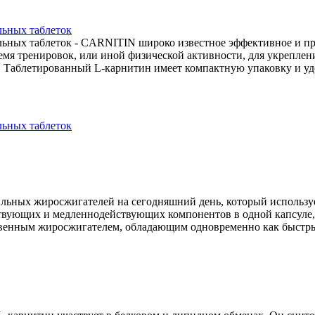
льных таблеток
тельных таблеток - CARNITIN широко известное эффективное и п
емя тренировок, или иной физической активности, для укреплен
 Таблетированный L-карнитин имеет компактную упаковку и уд
льных таблеток
 сильных жиросжигателей на сегодняшний день, который использ
ствующих и медленнодействующих компонентов в одной капсуле, 
нственным жиросжигателем, обладающим одновременно как быстр