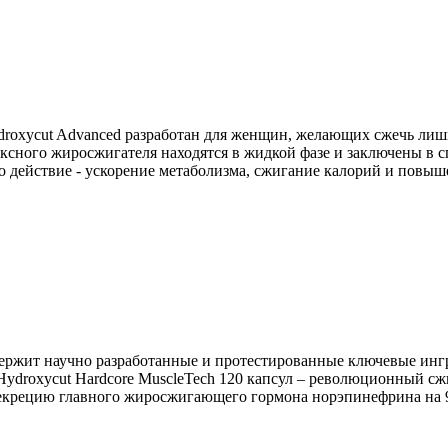
ydroxycut Advanced разработан для женщин, желающих сжечь ли
ного жиросжигателя находятся в жидкой фазе и заключены в сп
 действие - ускорение метаболизма, сжигание калорий и повыш
ержит научно разработанные и протестированные ключевые ингред
 Hydroxycut Hardcore MuscleTech 120 капсул – революционный с
секрецию главного жиросжигающего гормона норэпинефрина на 