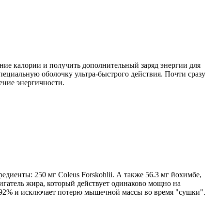
шние калории и получить дополнительный заряд энергии для
ециальную оболочку ультра-быстрого действия. Почти сразу
ение энергичности.
иенты: 250 мг Coleus Forskohlii. А также 56.3 мг йохимбе,
жигатель жира, который действует одинаково мощно на
92% и исключает потерю мышечной массы во время "сушки".