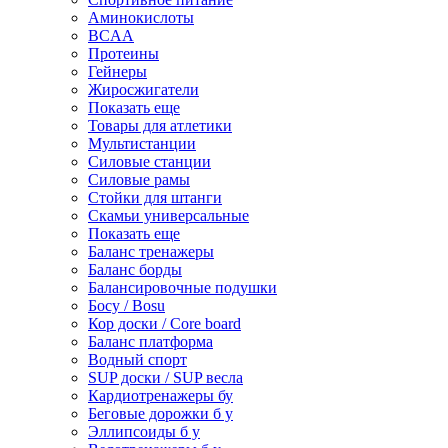
Аминокислоты
BCAA
Протеины
Гейнеры
Жиросжигатели
Показать еще
Товары для атлетики
Мультистанции
Силовые станции
Силовые рамы
Стойки для штанги
Скамьи универсальные
Показать еще
Баланс тренажеры
Баланс борды
Балансировочные подушки
Босу / Bosu
Кор доски / Core board
Баланс платформа
Водный спорт
SUP доски / SUP весла
Кардиотренажеры бу
Беговые дорожки б у
Эллипсоиды б у