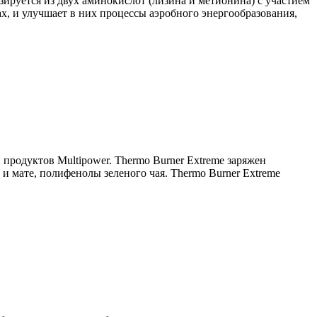
ируется из двух аминокислот (лизина и метионина) с участием
х, и улучшает в них процессы аэробного энергообразования,
родуктов Multipower. Thermo Burner Extreme заряжен
 мате, полифенолы зеленого чая. Thermo Burner Extreme