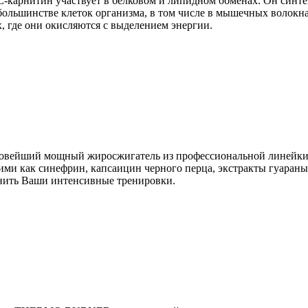
-карнитин участвует в белковом и липидном обменах. Он синтез
большинстве клеток организма, в том числе в мышечных волокна
, где они окисляются с выделением энергии.
 новейший мощный жиросжигатель из профессиональной линейки п
 как синефрин, капсаицин черного перца, экстракты гуараны и
лнить Ваши интенсивные тренировки.