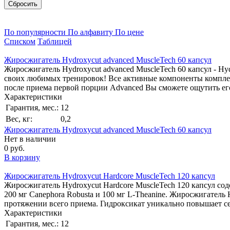
Сбросить
По популярности
По алфавиту
По цене
Списком
Таблицей
Жиросжигатель Hydroxycut advanced MuscleTech 60 капсул
Жиросжигатель Hydroxycut advanced MuscleTech 60 капсул - H
своих любимых тренировок! Все активные компоненты комплекс
после приема первой порции Advanced Вы сможете ощутить его
Характеристики
Гарантия, мес.:
12
Вес, кг:
0,2
Жиросжигатель Hydroxycut advanced MuscleTech 60 капсул
Нет в наличии
0 руб.
В корзину
Жиросжигатель Hydroxycut Hardcore MuscleTech 120 капсул
Жиросжигатель Hydroxycut Hardcore MuscleTech 120 капсул сод
200 мг Canephora Robusta и 100 мг L-Theanine. Жиросжигатель
протяжении всего приема. Гидроксикат уникально повышает 
Характеристики
Гарантия, мес.:
12