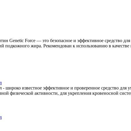
итин Genetic Force — это безопасное и эффективное средство для
ний подкожного жира. Рекомендован к использованию в качеств
л
 мл - широко известное эффективное и проверенное средство для
иной физической активности, для укрепления кровеносной сист
л