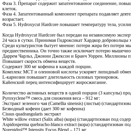
Фаза 3. Препарат содержит запатентованное соединение, пов
клеток.
Фаза 4. Запатентованный компонент препарата подавляет дея
возрастает.
Фаза 5. Hydroxycut Hardcore повышает температуру тела, уси
Когда Hydroxycut Hardcore был передан на независимую экспе
24 часа в сутки. Принимая Гидроксикат Хардкор добровольцы х
Среди культуристов бытует мнение: потери жира без потери м
предшественника. Он точно также исключает потерю мышечной 
Даррем Чарльз, Джонни Джексон и Бранч Уоррен. Миллионы пр
Повышает скорость обмена веществ.
Содержит 300 мг кофеина в каждой порции.
Комплекс МСТ и олеиновой кислоты ускоряет липидный обме
L-карнозин повышает длительность силовых тренировок.
Кайенский перец интенсифицирует жиросжигание.
Количество активных веществ в одной порции (3 капсулы) про
Pyroxyclene™ смесь для снижения веса – 912 мг:
Экстракт зеленого чая (Camellia sinensis) (листья) (стандарти
Безводный кофеин (дает 300 мг кофеина)
Cissus quadrangularis экстракт
White willow extract (Salix alba) (кора) (стандартизован под со
Aspidosperma quebracho-blanco extract (кора) (стандартизован 
Norepidrol™ Intensity Focus Blend – 171 мг