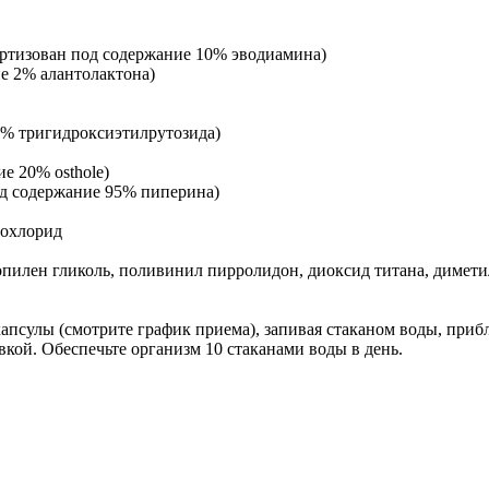
андартизован под содержание 10% эводиамина)
ие 2% алантолактона)
 97% тригидроксиэтилрутозида)
ие 20% osthole)
 под содержание 95% пиперина)
рохлорид
опилен гликоль, поливинил пирролидон, диоксид титана, димети
апсулы (смотрите график приема), запивая стаканом воды, прибл
вкой. Обеспечьте организм 10 стаканами воды в день.