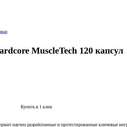
овар
rdcore MuscleTech 120 капсул
Купить в 1 клик
ержит научно разработанные и протестированные ключевые ингред