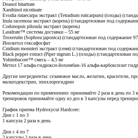
Deanol bitartrate
Xanthinol nicotinate
Evodia rutaecarpa экстракт (Tetradium ruticarpum) (плоды) (ст
Inula racemosa экстракт (корень) (стандартизован под содержан
Codonopsis pilosula экстракт (корень)
Lasidrate™ система доставки – 55 мг
Troxerutin (Sophora japonica) (стандартизован под содержание
Инозитол гексафосфат
Cnidium monnieri экстракт (семя) (стандартизован под содержан
Black pepper extract (Piper nigrum L.) (плоды) (стандартизован
Yohimbacore™ смесь – 4,5 мг
Метил 17 альфа-гидрокси-йохимбан-16 альфа-карбоксилат гид
Другие ингредиенты: сезамовое масло, желатин, красители, пр
мальтодекстрин, эпихлорогидрин
Рекомендации по применению: принимайте 2 раза в день по 3 к
тренировок принимайте одну из доз в 3 капсулы перед трениро
График приема Hydroxycut Hardcore:
Дни с 1 по 3
1 капсула 2 раза в день
Дни с 4 по 7
2 капсулы 2 раза в день