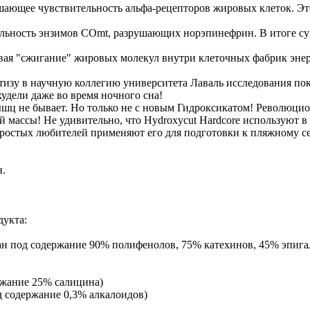
ышающее чувствительность альфа-рецепторов жировых клеток. 
тельность энзимов COmt, разрушающих норэпинефрин. В итоге с
ливая "сжигание" жировых молекул внутри клеточных фабрик эне
ртизу в научную коллегию университета Лаваль исследования по
удели даже во время ночного сна!
ышц не бывает. Но только не с новым Гидроксикатом! Революци
массы! Не удивительно, что Hydroxycut Hardcore используют в 
остых любителей применяют его для подготовки к пляжному сез
н.
дукта:
зован под содержание 90% полифенолов, 75% катехинов, 45% эпига
держание 25% салицина)
под содержание 0,3% алкалоидов)