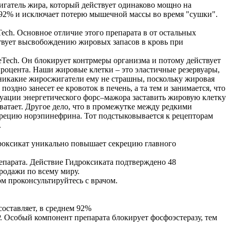
жигатель жира, который действует одинаково мощно на
92% и исключает потерю мышечной массы во время "сушки".
ech. Основное отличие этого препарата в от остальных
твует высвобождению жировых запасов в кровь при
eTech. Он блокирует контрмеры организма и потому действует
роцента. Наши жировые клетки – это эластичные резервуары,
И никакие жиросжигатели ему не страшны, поскольку жировая
оздно занесет ее кровоток в печень, а та тем и занимается, что
туации энергетического форс–мажора заставить жировую клетку
ватает. Другое дело, что в промежутке между редкими
екрецию норэпинефрина. Тот подстыковывается к рецепторам
.
дроксикат уникально повышает секрецию главного
епарата. Действие Гидроксиката подтверждено 48
родажи по всему миру.
м проконсультируйтесь с врачом.
оставляет, в среднем 92%
 Особый компонент препарата блокирует фосфоэстеразу, тем