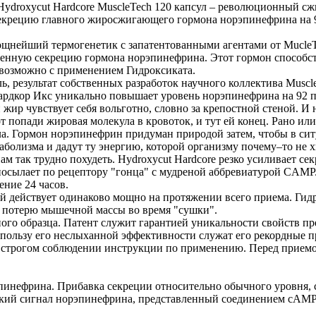
 Hydroxycut Hardcore MuscleTech 120 капсул – революционный с
секрецию главного жиросжигающего гормона норэпинефрина на 
мощнейший термогенетик с запатентованными агентами от MucleT
венную секрецию гормона норэпинефрина. Этот гормон способс
о возможно с применением Гидроксиката.
, результат собственных разработок научного коллектива Muscl
ардкор Икс уникально повышает уровень норэпинефрина на 92 п
 жир чувствует себя вольготно, словно за крепостной стеной. 
 попади жировая молекула в кровоток, и тут ей конец. Рано или п
дела. Гормон норэпинефрин придуман природой затем, чтобы в си
болизма и дадут ту энергию, которой организму почему–то не х
м так трудно похудеть. Hydroxycut Hardcore резко усиливает с
посылает по рецептору "гонца" с мудреной аббревиатурой CAMP
ение 24 часов.
ый действует одинаково мощно на протяжении всего приема. Ги
 потерю мышечной массы во время "сушки".
го образца. Патент служит гарантией уникальности свойств пр
пользу его неслыханной эффективности служат его рекордные п
и строгом соблюдении инструкции по применению. Перед приемо
инефрина. Прибавка секреции относительно обычного уровня, с
ский сигнал норэпинефрина, представленный соединением сАМР.