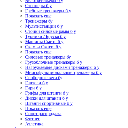
Велотренажеры б у
Степперы б у
Гребные тренажеры б у
Показать еще
Тренажеры бу
Мультистанции б у
Стойки силовые рамы б у
Турники / Брусья б у
Машины Смита б у
Скамьи Скотта б у
Показать еще
Силовые тренажеры бу
Грузоблочные тренажеры б у
Нагружаемые дисками тренажеры б у
Многофункциональные тренажеры б у
Свободные веса бу
Гантели б у
Гири б у
Грифы для штанги б у
Диски для штанги б у
Штанги спортивные б у
Показать еще
Спорт распродажа
Фитнес
Атлетика