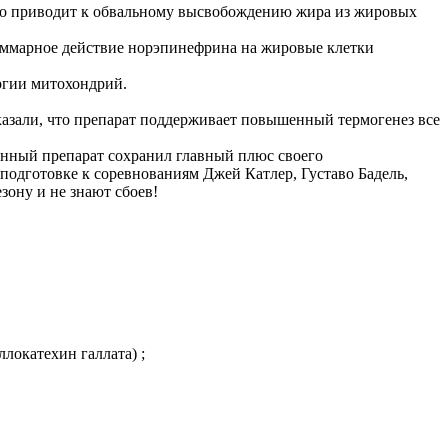
Это приводит к обвальному высвобождению жира из жировых
уммарное действие норэпинефрина на жировые клетки
ргии митохондрий.
казали, что препарат поддерживает повышенный термогенез все
онный препарат сохранил главный плюс своего
подготовке к соревнованиям Джей Катлер, Густаво Бадель,
ону и не знают сбоев!
ллокатехин галлата) ;