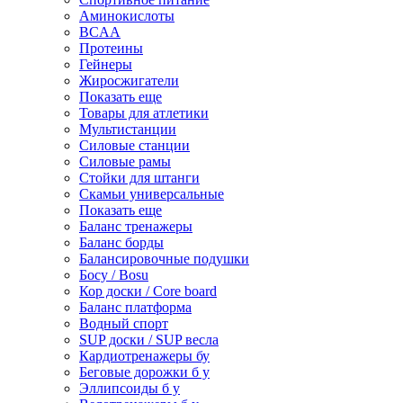
Аминокислоты
BCAA
Протеины
Гейнеры
Жиросжигатели
Показать еще
Товары для атлетики
Мультистанции
Силовые станции
Силовые рамы
Стойки для штанги
Скамьи универсальные
Показать еще
Баланс тренажеры
Баланс борды
Балансировочные подушки
Босу / Bosu
Кор доски / Core board
Баланс платформа
Водный спорт
SUP доски / SUP весла
Кардиотренажеры бу
Беговые дорожки б у
Эллипсоиды б у