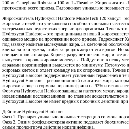
200 мг Canephora Robusta и 100 мг L-Theanine. Жиросжигатель
протяжении всего приема. Гидроксикат уникально повышает 
Жиросжигатель Hydroxycut Hardcore MuscleTech 120 капсул - 
жиросжигателей это уникальная способность повышать естест
экстремальных недостатках энергии для организма. Теперь эт
Hydroxycut Hardcore – это принципиально новый жиросжигатель
одинаково мощно на протяжении всего приема. Гидроксикат Х
под завязку набитые молекулами жира. За клеточной оболочкой
клетка на то и нужна, чтобы защищать жир от его врагов. Но вот
очищает кровь от жира. Короче, разрушит печень жир, и все 
выпустить в кровь жировые молекулы. Пойдут они в печку мета
авралами норэпинефрин выделяется по минимуму. Потому-то на
жировых клеток и отдает команду на их опорожнение. Точнее 
Hydroxycut Hardcore поддерживает усиленный термогенез в теч
Hydroxycut Hardcore – революционный сжигатель жира, котор
жиросжигающего гормона норэпинефрина на 92% и исключает
Формула Hydroxycut Hardcore защищена патентом международно
независимыми исследованиями, но главным доказательством в 
Hydroxycut Hardcore не имеет вредных побочных действий пр
Действие Hydroxycut Hardcore:
Фаза 1. Препарат уникально повышает секрецию гормона норэп
Фаза 2. Энзим фосфодиэстераза активно подавляет биохимиче
самым пролонгируя действие норэпинефрина.