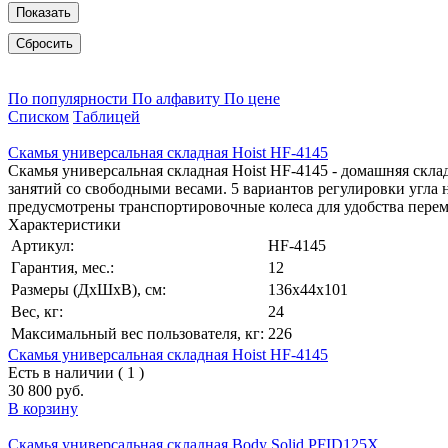
Показать
Сбросить
По популярности
По алфавиту
По цене
Списком
Таблицей
Скамья универсальная складная Hoist HF-4145
Скамья универсальная складная Hoist HF-4145 - домашняя склад
занятий со свободными весами. 5 вариантов регулировки угла н
предусмотрены транспортировочные колеса для удобства переме
Характеристики
Артикул:
HF-4145
Гарантия, мес.:
12
Размеры (ДхШхВ), см:
136x44x101
Вес, кг:
24
Максимальный вес пользователя, кг:
226
Скамья универсальная складная Hoist HF-4145
Есть в наличии ( 1 )
30 800 руб.
В корзину
Скамья универсальная складная Body Solid PFID125X