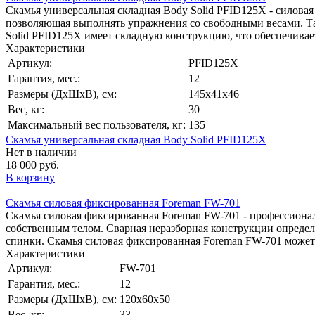
Скамья универсальная складная Body Solid PFID125X - силова
позволяющая выполнять упражнения со свободными весами. Так
Solid PFID125X имеет складную конструкцию, что обеспечивае
Характеристики
Артикул:
PFID125X
Гарантия, мес.:
12
Размеры (ДхШхВ), см:
145х41х46
Вес, кг:
30
Максимальный вес пользователя, кг:
135
Скамья универсальная складная Body Solid PFID125X
Нет в наличии
18 000 руб.
В корзину
Скамья силовая фиксированная Foreman FW-701
Скамья силовая фиксированная Foreman FW-701 - профессиона
собственным телом. Сварная неразборная конструкции определ
спинки. Скамья силовая фиксированная Foreman FW-701 может и
Характеристики
Артикул:
FW-701
Гарантия, мес.:
12
Размеры (ДхШхВ), см:
120х60х50
Вес, кг:
33