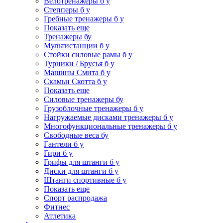
Велотренажеры б у
Степперы б у
Гребные тренажеры б у
Показать еще
Тренажеры бу
Мультистанции б у
Стойки силовые рамы б у
Турники / Брусья б у
Машины Смита б у
Скамьи Скотта б у
Показать еще
Силовые тренажеры бу
Грузоблочные тренажеры б у
Нагружаемые дисками тренажеры б у
Многофункциональные тренажеры б у
Свободные веса бу
Гантели б у
Гири б у
Грифы для штанги б у
Диски для штанги б у
Штанги спортивные б у
Показать еще
Спорт распродажа
Фитнес
Атлетика