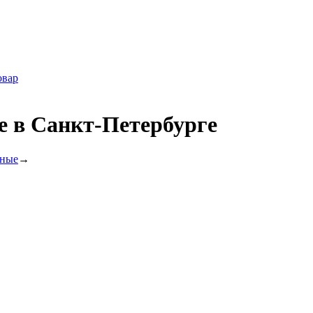
овар
е в Санкт-Петербурге
ьные
→