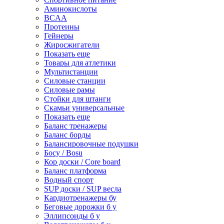
Аминокислоты
BCAA
Протеины
Гейнеры
Жиросжигатели
Показать еще
Товары для атлетики
Мультистанции
Силовые станции
Силовые рамы
Стойки для штанги
Скамьи универсальные
Показать еще
Баланс тренажеры
Баланс борды
Балансировочные подушки
Босу / Bosu
Кор доски / Core board
Баланс платформа
Водный спорт
SUP доски / SUP весла
Кардиотренажеры бу
Беговые дорожки б у
Эллипсоиды б у