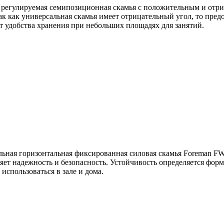
я регулируемая семипозиционная скамья с положительным и отри
 как универсальная скамья имеет отрицательный угол, то пред
т удобства хранения при небольших площадях для занятий.
льная горизонтальная фиксированная силовая скамья Foreman F
яет надежность и безопасность. Устойчивость определяется фор
спользоваться в зале и дома.