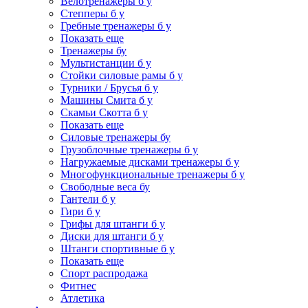
Велотренажеры б у
Степперы б у
Гребные тренажеры б у
Показать еще
Тренажеры бу
Мультистанции б у
Стойки силовые рамы б у
Турники / Брусья б у
Машины Смита б у
Скамьи Скотта б у
Показать еще
Силовые тренажеры бу
Грузоблочные тренажеры б у
Нагружаемые дисками тренажеры б у
Многофункциональные тренажеры б у
Свободные веса бу
Гантели б у
Гири б у
Грифы для штанги б у
Диски для штанги б у
Штанги спортивные б у
Показать еще
Спорт распродажа
Фитнес
Атлетика