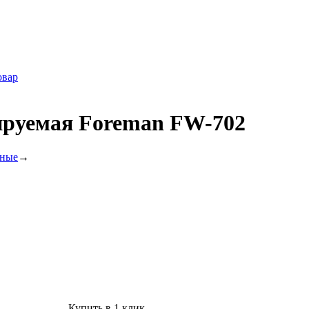
овар
ируемая Foreman FW-702
ьные
→
Купить в 1 клик