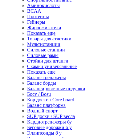
Аминокислоты
BCAA
Протеины
Гейнеры
Жиросжигатели
Показать еще
Товары для атлетики
Мультистанции
Силовые станции
Силовые рамы
Стойки для штанги
Скамьи универсальные
Показать еще
Баланс тренажеры
Баланс борды
Балансировочные подушки
Босу / Bosu
Кор доски / Core board
Баланс платформа
Водный спорт
SUP доски / SUP весла
Кардиотренажеры бу
Беговые дорожки б у
Эллипсоиды б у