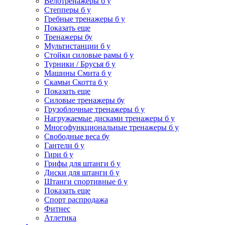
Велотренажеры б у
Степперы б у
Гребные тренажеры б у
Показать еще
Тренажеры бу
Мультистанции б у
Стойки силовые рамы б у
Турники / Брусья б у
Машины Смита б у
Скамьи Скотта б у
Показать еще
Силовые тренажеры бу
Грузоблочные тренажеры б у
Нагружаемые дисками тренажеры б у
Многофункциональные тренажеры б у
Свободные веса бу
Гантели б у
Гири б у
Грифы для штанги б у
Диски для штанги б у
Штанги спортивные б у
Показать еще
Спорт распродажа
Фитнес
Атлетика