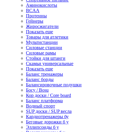
Аминокислоты
BCAA
Протеины
Гейнеры
Жиросжигатели
Показать еще
Товары для атлетики
Мультистанции
Силовые станции
Силовые рамы
Стойки для штанги
Скамьи универсальные
Показать еще
Баланс тренажеры
Баланс борды
Балансировочные подушки
Босу / Bosu
Кор доски / Core board
Баланс платформа
Водный спорт
SUP доски / SUP весла
Кардиотренажеры бу
Беговые дорожки б у
Эллипсоиды б у