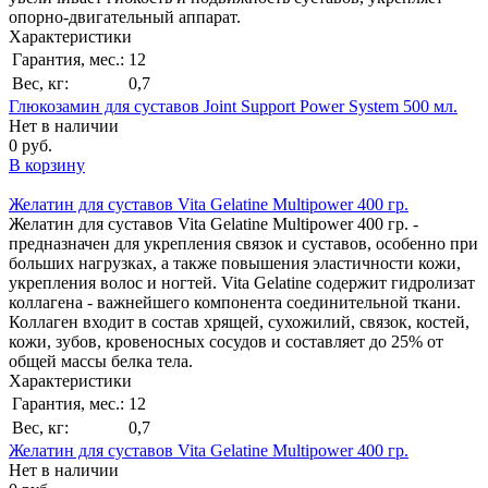
опорно-двигательный аппарат.
Характеристики
Гарантия, мес.:
12
Вес, кг:
0,7
Глюкозамин для суставов Joint Support Power System 500 мл.
Нет в наличии
0 руб.
В корзину
Желатин для суставов Vita Gelatine Multipower 400 гр.
Желатин для суставов Vita Gelatine Multipower 400 гр. -
предназначен для укрепления связок и суставов, особенно при
больших нагрузках, а также по­вышения эластичности кожи,
укрепления волос и ног­тей. Vita Gelatine содержит гидролизат
коллагена - важ­нейшего компонента соединительной ткани.
Коллаген входит в состав хрящей, сухожилий, связок, костей,
ко­жи, зубов, кровеносных сосудов и составляет до 25% от
общей массы белка тела.
Характеристики
Гарантия, мес.:
12
Вес, кг:
0,7
Желатин для суставов Vita Gelatine Multipower 400 гр.
Нет в наличии