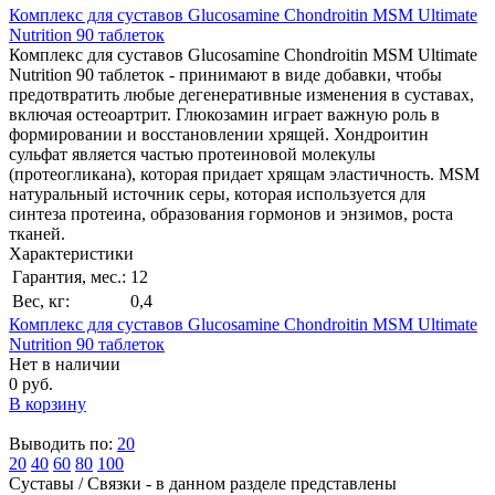
Комплекс для суставов Glucosamine Chondroitin MSM Ultimate
Nutrition 90 таблеток
Комплекс для суставов Glucosamine Chondroitin MSM Ultimate
Nutrition 90 таблеток - принимают в виде добавки, чтобы
предотвратить любые дегенеративные изменения в суставах,
включая остеоартрит. Глюкозамин играет важную роль в
формировании и восстановлении хрящей. Хондроитин
сульфат является частью протеиновой молекулы
(протеогликана), которая придает хрящам эластичность. MSM
натуральный источник серы, которая используется для
синтеза протеина, образования гормонов и энзимов, роста
тканей.
Характеристики
Гарантия, мес.:
12
Вес, кг:
0,4
Комплекс для суставов Glucosamine Chondroitin MSM Ultimate
Nutrition 90 таблеток
Нет в наличии
0 руб.
В корзину
Выводить по:
20
20
40
60
80
100
Суставы / Связки - в данном разделе представлены