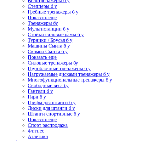
Велотренажеры б у
Степперы б у
Гребные тренажеры б у
Показать еще
Тренажеры бу
Мультистанции б у
Стойки силовые рамы б у
Турники / Брусья б у
Машины Смита б у
Скамьи Скотта б у
Показать еще
Силовые тренажеры бу
Грузоблочные тренажеры б у
Нагружаемые дисками тренажеры б у
Многофункциональные тренажеры б у
Свободные веса бу
Гантели б у
Гири б у
Грифы для штанги б у
Диски для штанги б у
Штанги спортивные б у
Показать еще
Спорт распродажа
Фитнес
Атлетика