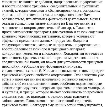
спортивные пищевые добавки, направленные на укрепление
и восстановление хрящевых, соединительных и суставных
тканей, которые содержат в сбалансированных пропорциях
три главнейших компонента, и которые позволят Вам
осознавать то, что активная физическая деятельность может
оказать только позитивное влияние на Ваш организм, а в
частности на опорно-двигательный аппарат. Также эти
профилактические препараты для суставов и связок содержат
комплекс укрепляющих витаминов, которые усиливают
эффект от применения данных продуктов. Выделим
следующие вещества, которые направлены на укрепление и
восстановление связочного и хрящевого аппарата:
хондроитин, коллаген и глюкозамин. Хондроитин отвечает за
целостность хрящевых тканей в организме, это компонент
соединительной ткани, он важен для устойчивости хрящевой
прослойки, необходим для формирования новых
соединительных тканей. Коллаген, связываясь с ним, придает
хрящевой жидкости свойства амортизации. Эти вещества уже
есть в нашем организме изначально, но важно также не
забывать об их пополнении извне, особенно людям, которые
активно тренируются, нагружая при этом не только мышцы, а
и суставы, и хрящи, которые имеют особенность со временем
снашиваться, что приводит к разного рода травмам и
заболеваниям. Глюкозамин – это настоящий строитель
хрящевой ткани. Благодаря ему наши клетки стимулируются,