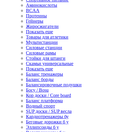
Аминокислоты
BCAA
Протеины
Гейнеры
Жиросжигатели
Показать еще
Товары для атлетики
Мультистанции
Силовые станции
Силовые рамы
Стойки для штанги
Скамьи универсальные
Показать еще
Баланс тренажеры
Баланс борды
Балансировочные подушки
Босу / Bosu
Кор доски / Core board
Баланс платформа
Водный спорт
SUP доски / SUP весла
Кардиотренажеры бу
Беговые дорожки б у
Эллипсоиды б у