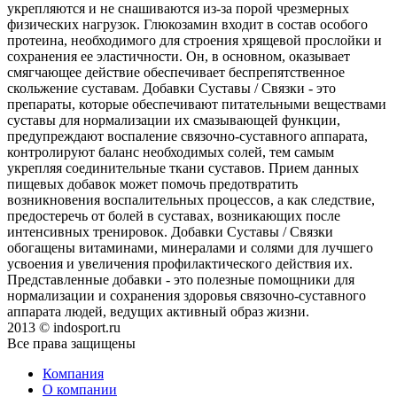
укрепляются и не снашиваются из-за порой чрезмерных
физических нагрузок. Глюкозамин входит в состав особого
протеина, необходимого для строения хрящевой прослойки и
сохранения ее эластичности. Он, в основном, оказывает
смягчающее действие обеспечивает беспрепятственное
скольжение суставам. Добавки Суставы / Связки - это
препараты, которые обеспечивают питательными веществами
суставы для нормализации их смазывающей функции,
предупреждают воспаление связочно-суставного аппарата,
контролируют баланс необходимых солей, тем самым
укрепляя соединительные ткани суставов. Прием данных
пищевых добавок может помочь предотвратить
возникновения воспалительных процессов, а как следствие,
предостеречь от болей в суставах, возникающих после
интенсивных тренировок. Добавки Суставы / Связки
обогащены витаминами, минералами и солями для лучшего
усвоения и увеличения профилактического действия их.
Представленные добавки - это полезные помощники для
нормализации и сохранения здоровья связочно-суставного
аппарата людей, ведущих активный образ жизни.
2013 © indosport.ru
Все права защищены
Компания
О компании