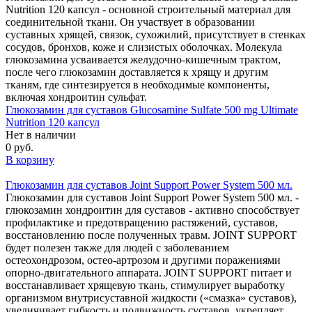
Nutrition 120 капсул - основной строительный материал для
соединительной ткани. Он участвует в образовании
суставных хрящей, связок, сухожилий, присутствует в стенках
сосудов, бронхов, коже и слизистых оболочках. Молекула
глюкозамина усваивается желудочно-кишечным трактом,
после чего глюкозамин доставляется к хрящу и другим
тканям, где синтезируется в необходимые компоненты,
включая хондроитин сульфат.
Глюкозамин для суставов Glucosamine Sulfate 500 mg Ultimate
Nutrition 120 капсул
Нет в наличии
0 руб.
В корзину
Глюкозамин для суставов Joint Support Power System 500 мл.
Глюкозамин для суставов Joint Support Power System 500 мл. -
глюкозамин хондроитин для суставов - активно способствует
профилактике и предотвращению растяжений, суставов,
восстановлению после полученных травм. JOINT SUPPORT
будет полезен также для людей с заболеванием
остеохондрозом, остео-артрозом и другими поражениями
опорно-двигательного аппарата. JOINT SUPPORT питает и
восстанавливает хрящевую ткань, стимулирует выработку
организмом внутрисуставной жидкости («смазка» суставов),
увеличивает гибкость и подвижность суставов, укрепляет