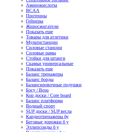
Аминокислоты
BCAA
Протеины
Гейнеры
Жиросжигатели
Показать еще
Товары для атлетики
Мультистанции
Силовые станции
Силовые рамы
Стойки для штанги
Скамьи универсальные
Показать еще
Баланс тренажеры
Баланс борды
Балансировочные подушки
Босу / Bosu
Кор доски / Core board
Баланс платформа
Водный спорт
SUP доски / SUP весла
Кардиотренажеры бу
Беговые дорожки б у
Эллипсоиды б у