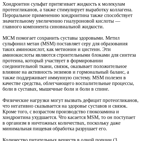
Хондроитин сульфат притягивает жидкость к молекулам
протеогликанов, а также стимулирует выработку коллагена.
Пероральное применению хондроитина также способствует
значительному увеличению гиалуроновой кислоты —
главного компонента синовиальной жидкости.
МСМ помогает сохранить суставы здоровыми. Метил
сульфонил метан (MSM) поставляет серу для образования
таких аминокислот, как метионин и цистеин. Эти
аминокислоты являются строительными блоками для синтеза
протеина, который участвует в формировании
соединительной ткани, связок, оказывает положительное
влияние на активность энзимов и гормональный баланс, а
также поддерживает иммунную систему. MSM полезен в
качестве средства, облегчающего воспалительные процессы,
боли в суставах, мышечные боли и боли в спине.
Физические нагрузки могут вызвать дефицит протеогликанов,
что негативно сказывается на здоровье суставов и связок.
Кроме того, с возрастом производство глюкозамина и
хондроитина ухудшается. Что касается MSM, то он поступает
в организм в ничтожных количествах, поскольку даже
минимальная пищевая обработка разрушает его.
Количество питательных веществ в одной порции (3