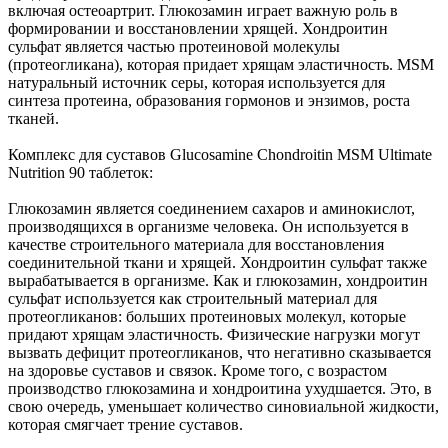
включая остеоартрит. Глюкозамин играет важную роль в
формировании и восстановлении хрящей. Хондроитин
сульфат является частью протеиновой молекулы
(протеогликана), которая придает хрящам эластичность. MSM
натуральный источник серы, которая используется для
синтеза протеина, образования гормонов и энзимов, роста
тканей.
Комплекс для суставов Glucosamine Chondroitin MSM Ultimate
Nutrition 90 таблеток:
Глюкозамин является соединением сахаров и аминокислот,
производящихся в организме человека. Он используется в
качестве строительного материала для восстановления
соединительной ткани и хрящей. Хондроитин сульфат также
вырабатывается в организме. Как и глюкозамин, хондроитин
сульфат используется как строительный материал для
протеогликанов: больших протеиновых молекул, которые
придают хрящам эластичность. Физические нагрузки могут
вызвать дефицит протеогликанов, что негативно сказывается
на здоровье суставов и связок. Кроме того, с возрастом
производство глюкозамина и хондроитина ухудшается. Это, в
свою очередь, уменьшает количество синовиальной жидкости,
которая смягчает трение суставов.