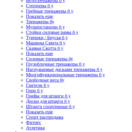
Велотренажеры б у
Степперы б у
Гребные тренажеры б у
Показать еще
Тренажеры бу
Мультистанции б у
Стойки силовые рамы б у
Турники / Брусья б у
Машины Смита б у
Скамьи Скотта б у
Показать еще
Силовые тренажеры бу
Грузоблочные тренажеры б у
Нагружаемые дисками тренажеры б у
Многофункциональные тренажеры б у
Свободные веса бу
Гантели б у
Гири б у
Грифы для штанги б у
Диски для штанги б у
Штанги спортивные б у
Показать еще
Спорт распродажа
Фитнес
Атлетика