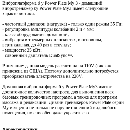
Виброплатформа б у Power Plate My 3 - домашний
вибротренажер бу Power Plate My3 имеет следующие
характеристики:
- частотный диапазон (нагрузка) - только один режим 35 Гц;
- регулировка амплитуды колебаний 2 и 4 мм;
- класс оборудования: домашний;
- вибрация в трехмерных плоскостях, в основном,
вертикальная, до 40 раз в секунду;
- мощность: 35 кВт;
- сдвоенный двигатель DualSync™.
Внимание: данная модель рассчитана на 110V (так как
привезена из США). Поэтому дополнительно потребуется
преобразователь электричества на 220V.
Домашняя виброплатформа б у Power Plate My3 имеют
достаточное количество настроек, для выполнения всех
базовых тренировочных программ, а также для программ
массажа и релаксации. Дизайн тренажеров Power Plate серии
Му изящен и не только не нарушит внешний вид любого
помещения, но способен даже украсить его.
Характеристики