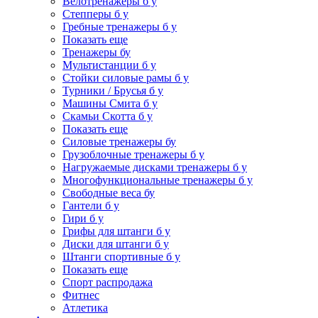
Велотренажеры б у
Степперы б у
Гребные тренажеры б у
Показать еще
Тренажеры бу
Мультистанции б у
Стойки силовые рамы б у
Турники / Брусья б у
Машины Смита б у
Скамьи Скотта б у
Показать еще
Силовые тренажеры бу
Грузоблочные тренажеры б у
Нагружаемые дисками тренажеры б у
Многофункциональные тренажеры б у
Свободные веса бу
Гантели б у
Гири б у
Грифы для штанги б у
Диски для штанги б у
Штанги спортивные б у
Показать еще
Спорт распродажа
Фитнес
Атлетика