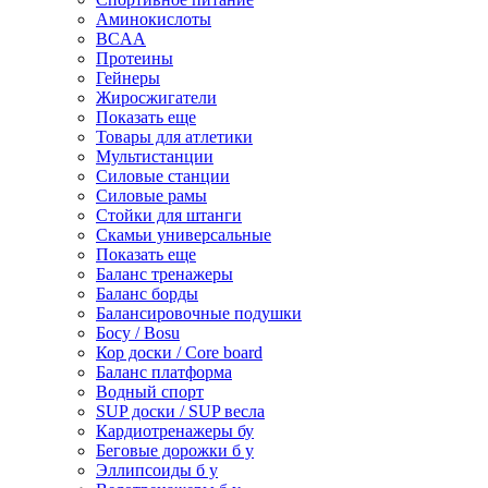
Аминокислоты
BCAA
Протеины
Гейнеры
Жиросжигатели
Показать еще
Товары для атлетики
Мультистанции
Силовые станции
Силовые рамы
Стойки для штанги
Скамьи универсальные
Показать еще
Баланс тренажеры
Баланс борды
Балансировочные подушки
Босу / Bosu
Кор доски / Core board
Баланс платформа
Водный спорт
SUP доски / SUP весла
Кардиотренажеры бу
Беговые дорожки б у
Эллипсоиды б у