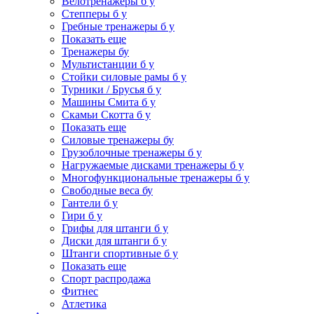
Велотренажеры б у
Степперы б у
Гребные тренажеры б у
Показать еще
Тренажеры бу
Мультистанции б у
Стойки силовые рамы б у
Турники / Брусья б у
Машины Смита б у
Скамьи Скотта б у
Показать еще
Силовые тренажеры бу
Грузоблочные тренажеры б у
Нагружаемые дисками тренажеры б у
Многофункциональные тренажеры б у
Свободные веса бу
Гантели б у
Гири б у
Грифы для штанги б у
Диски для штанги б у
Штанги спортивные б у
Показать еще
Спорт распродажа
Фитнес
Атлетика