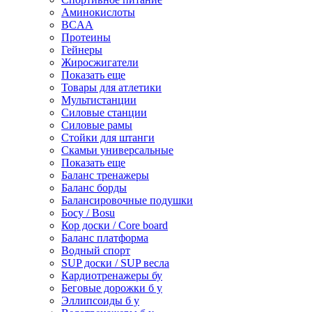
Аминокислоты
BCAA
Протеины
Гейнеры
Жиросжигатели
Показать еще
Товары для атлетики
Мультистанции
Силовые станции
Силовые рамы
Стойки для штанги
Скамьи универсальные
Показать еще
Баланс тренажеры
Баланс борды
Балансировочные подушки
Босу / Bosu
Кор доски / Core board
Баланс платформа
Водный спорт
SUP доски / SUP весла
Кардиотренажеры бу
Беговые дорожки б у
Эллипсоиды б у