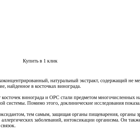
Купить в 1 клик
высококонцентрированный, натуральный экстракт, содержащий не
е, найденное в косточках винограда.
ракт косточек винограда и OPC стали предметом многочисленных
ой системы. Помимо этого, доклинические исследования показал
сидантом, тем самым, защищая органы пищеварения, органы зрен
 аллергических заболеваний, интоксикации организма. Он также
связок.