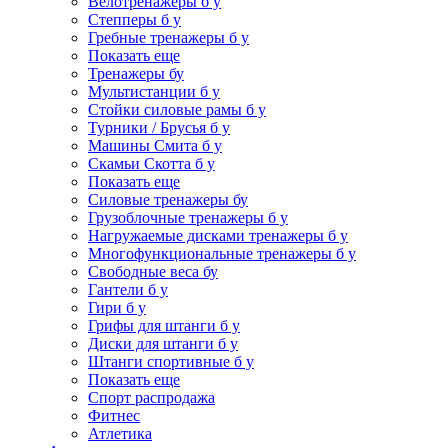
Велотренажеры б у
Степперы б у
Гребные тренажеры б у
Показать еще
Тренажеры бу
Мультистанции б у
Стойки силовые рамы б у
Турники / Брусья б у
Машины Смита б у
Скамьи Скотта б у
Показать еще
Силовые тренажеры бу
Грузоблочные тренажеры б у
Нагружаемые дисками тренажеры б у
Многофункциональные тренажеры б у
Свободные веса бу
Гантели б у
Гири б у
Грифы для штанги б у
Диски для штанги б у
Штанги спортивные б у
Показать еще
Спорт распродажа
Фитнес
Атлетика