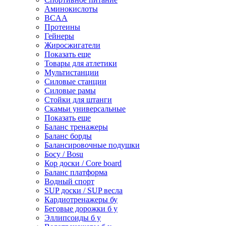
Аминокислоты
BCAA
Протеины
Гейнеры
Жиросжигатели
Показать еще
Товары для атлетики
Мультистанции
Силовые станции
Силовые рамы
Стойки для штанги
Скамьи универсальные
Показать еще
Баланс тренажеры
Баланс борды
Балансировочные подушки
Босу / Bosu
Кор доски / Core board
Баланс платформа
Водный спорт
SUP доски / SUP весла
Кардиотренажеры бу
Беговые дорожки б у
Эллипсоиды б у