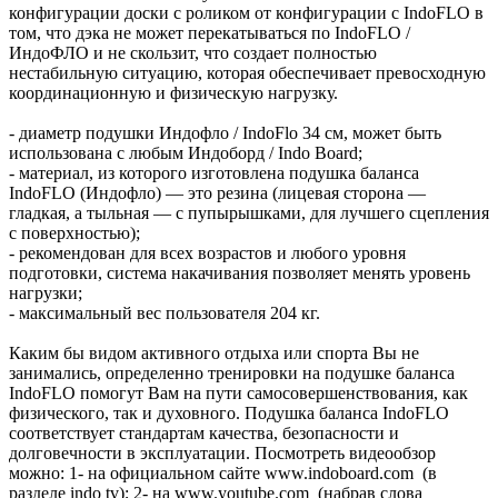
конфигурации доски с роликом от конфигурации с IndoFLO в
том, что дэка не может перекатываться по IndoFLO /
ИндоФЛО и не скользит, что создает полностью
нестабильную ситуацию, которая обеспечивает превосходную
координационную и физическую нагрузку.
- диаметр подушки Индофло / IndoFlo 34 см, может быть
использована с любым Индоборд / Indo Board;
- материал, из которого изготовлена подушка баланса
IndoFLO (Индофло) — это резина (лицевая сторона —
гладкая, а тыльная — с пупырышками, для лучшего сцепления
с поверхностью);
- рекомендован для всех возрастов и любого уровня
подготовки, система накачивания позволяет менять уровень
нагрузки;
- максимальный вес пользователя 204 кг.
Каким бы видом активного отдыха или спорта Вы не
занимались, определенно тренировки на подушке баланса
IndoFLO помогут Вам на пути самосовершенствования, как
физического, так и духовного. Подушка баланса IndoFLO
соответствует стандартам качества, безопасности и
долговечности в эксплуатации. Посмотреть видеообзор
можно: 1- на официальном сайте www.indoboard.com (в
разделе indo tv); 2- на www.youtube.com (набрав слова