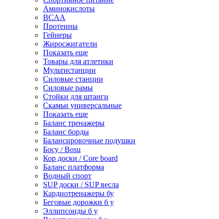
Аминокислоты
BCAA
Протеины
Гейнеры
Жиросжигатели
Показать еще
Товары для атлетики
Мультистанции
Силовые станции
Силовые рамы
Стойки для штанги
Скамьи универсальные
Показать еще
Баланс тренажеры
Баланс борды
Балансировочные подушки
Босу / Bosu
Кор доски / Core board
Баланс платформа
Водный спорт
SUP доски / SUP весла
Кардиотренажеры бу
Беговые дорожки б у
Эллипсоиды б у