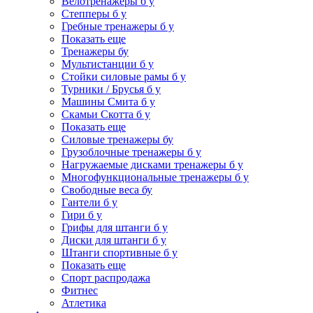
Велотренажеры б у
Степперы б у
Гребные тренажеры б у
Показать еще
Тренажеры бу
Мультистанции б у
Стойки силовые рамы б у
Турники / Брусья б у
Машины Смита б у
Скамьи Скотта б у
Показать еще
Силовые тренажеры бу
Грузоблочные тренажеры б у
Нагружаемые дисками тренажеры б у
Многофункциональные тренажеры б у
Свободные веса бу
Гантели б у
Гири б у
Грифы для штанги б у
Диски для штанги б у
Штанги спортивные б у
Показать еще
Спорт распродажа
Фитнес
Атлетика