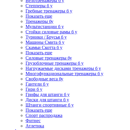
Велотренажеры б у
Степперы б у
Гребные тренажеры б у
Показать еще
Тренажеры бу
Мультистанции б у
Стойки силовые рамы б у
Турники / Брусья б у
Машины Смита б у
Скамьи Скотта б у
Показать еще
Силовые тренажеры бу
Грузоблочные тренажеры б у
Нагружаемые дисками тренажеры б у
Многофункциональные тренажеры б у
Свободные веса бу
Гантели б у
Гири б у
Грифы для штанги б у
Диски для штанги б у
Штанги спортивные б у
Показать еще
Спорт распродажа
Фитнес
Атлетика