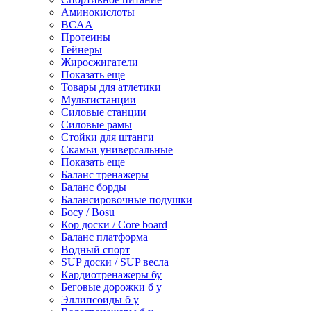
Аминокислоты
BCAA
Протеины
Гейнеры
Жиросжигатели
Показать еще
Товары для атлетики
Мультистанции
Силовые станции
Силовые рамы
Стойки для штанги
Скамьи универсальные
Показать еще
Баланс тренажеры
Баланс борды
Балансировочные подушки
Босу / Bosu
Кор доски / Core board
Баланс платформа
Водный спорт
SUP доски / SUP весла
Кардиотренажеры бу
Беговые дорожки б у
Эллипсоиды б у