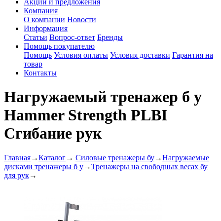
Акции и предложения
Компания
О компании
Новости
Информация
Статьи
Вопрос-ответ
Бренды
Помощь покупателю
Помощь
Условия оплаты
Условия доставки
Гарантия на
товар
Контакты
Нагружаемый тренажер б у
Hammer Strength PLBI
Сгибание рук
Главная
→
Каталог
→
Силовые тренажеры бу
→
Нагружаемые
дисками тренажеры б у
→
Тренажеры на свободных весах бу
для рук
→