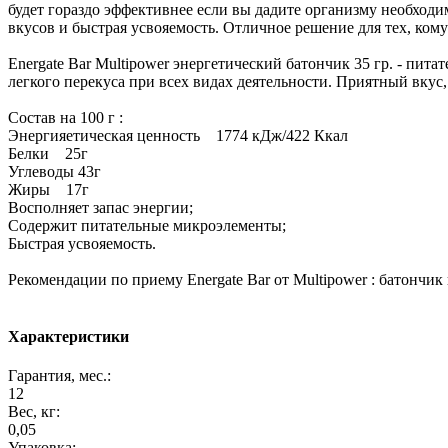
будет гораздо эффективнее если вы дадите организму необхо
вкусов и быстрая усвояемость. Отличное решение для тех, ком
Energate Bar Multipower энергетический батончик 35 гр. - пи
легкого перекуса при всех видах деятельности. Приятный вкус,
Состав на 100 г :
Энергияетическая ценность 1774 кДж/422 Ккал
Белки 25г
Углеводы 43г
Жиры 17г
Восполняет запас энергии;
Содержит питательные микроэлементы;
Быстрая усвояемость.
Рекомендации по приему Energate Bar от Multipower : батончи
Характеристики
Гарантия, мес.:
12
Вес, кг:
0,05
Упаковка: