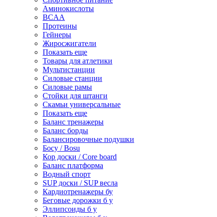
Аминокислоты
BCAA
Протеины
Гейнеры
Жиросжигатели
Показать еще
Товары для атлетики
Мультистанции
Силовые станции
Силовые рамы
Стойки для штанги
Скамьи универсальные
Показать еще
Баланс тренажеры
Баланс борды
Балансировочные подушки
Босу / Bosu
Кор доски / Core board
Баланс платформа
Водный спорт
SUP доски / SUP весла
Кардиотренажеры бу
Беговые дорожки б у
Эллипсоиды б у