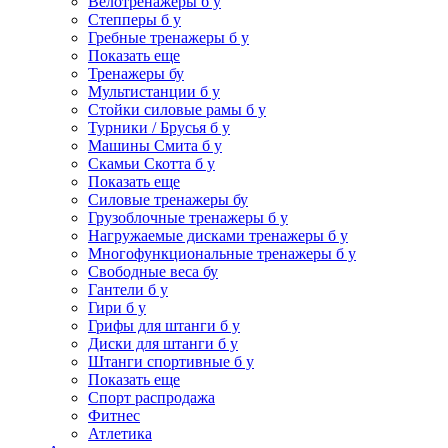
Велотренажеры б у
Степперы б у
Гребные тренажеры б у
Показать еще
Тренажеры бу
Мультистанции б у
Стойки силовые рамы б у
Турники / Брусья б у
Машины Смита б у
Скамьи Скотта б у
Показать еще
Силовые тренажеры бу
Грузоблочные тренажеры б у
Нагружаемые дисками тренажеры б у
Многофункциональные тренажеры б у
Свободные веса бу
Гантели б у
Гири б у
Грифы для штанги б у
Диски для штанги б у
Штанги спортивные б у
Показать еще
Спорт распродажа
Фитнес
Атлетика