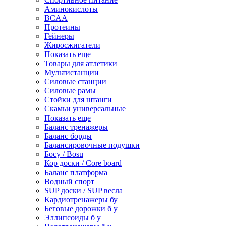
Аминокислоты
BCAA
Протеины
Гейнеры
Жиросжигатели
Показать еще
Товары для атлетики
Мультистанции
Силовые станции
Силовые рамы
Стойки для штанги
Скамьи универсальные
Показать еще
Баланс тренажеры
Баланс борды
Балансировочные подушки
Босу / Bosu
Кор доски / Core board
Баланс платформа
Водный спорт
SUP доски / SUP весла
Кардиотренажеры бу
Беговые дорожки б у
Эллипсоиды б у