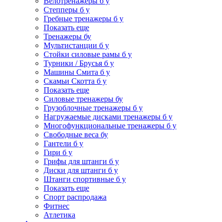
Велотренажеры б у
Степперы б у
Гребные тренажеры б у
Показать еще
Тренажеры бу
Мультистанции б у
Стойки силовые рамы б у
Турники / Брусья б у
Машины Смита б у
Скамьи Скотта б у
Показать еще
Силовые тренажеры бу
Грузоблочные тренажеры б у
Нагружаемые дисками тренажеры б у
Многофункциональные тренажеры б у
Свободные веса бу
Гантели б у
Гири б у
Грифы для штанги б у
Диски для штанги б у
Штанги спортивные б у
Показать еще
Спорт распродажа
Фитнес
Атлетика