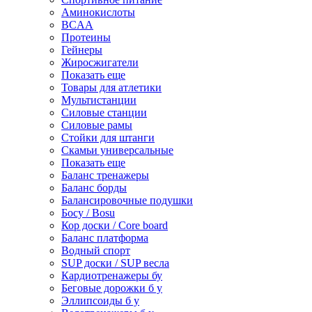
Аминокислоты
BCAA
Протеины
Гейнеры
Жиросжигатели
Показать еще
Товары для атлетики
Мультистанции
Силовые станции
Силовые рамы
Стойки для штанги
Скамьи универсальные
Показать еще
Баланс тренажеры
Баланс борды
Балансировочные подушки
Босу / Bosu
Кор доски / Core board
Баланс платформа
Водный спорт
SUP доски / SUP весла
Кардиотренажеры бу
Беговые дорожки б у
Эллипсоиды б у