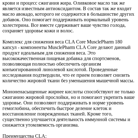
крови и процесс сжигания жира. Оливковое масло так же
является известным антиоксидантом. В состав так же входит
масло авокадо, которого не содержится в большинстве других
добавок. Оно помогает поддерживать нормальный уровень
холестерина. Все вместе сдерживает ваше чувство голода,
сохраняет здоровье кожи и волос.
Комплекс для снижения веса CLA Core MusclePharm 180
капсул - компоненты MusclePharm CLA Core делают данный
продукт идеальным для снижения веса. Это
высококачественная пищевая добавка для спортсменов,
позволяющая полностью обеспечить организм
конъюгированной линолевой кислотой. Проведенные
исследования подтвердили, что ее прием позволяет снизить
количество жировой ткани без уменьшения мышечной массы.
Мононенасыщенные жирнее кислоты способствуют не только
сжиганию жировой прослойки, но и помогают укрепить ваше
здоровье. Они позволяют поддерживать в норме уровень
гемоглобина, обеспечить быстрое деление клеток и
восстановление поврежденных тканей. Кроме того,
существенно улучшается деятельность иммунной системы и
снижается утомляемость организма.
Преимущества CLA: