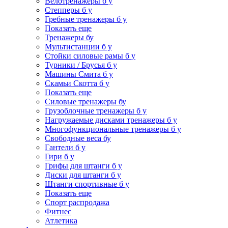
Велотренажеры б у
Степперы б у
Гребные тренажеры б у
Показать еще
Тренажеры бу
Мультистанции б у
Стойки силовые рамы б у
Турники / Брусья б у
Машины Смита б у
Скамьи Скотта б у
Показать еще
Силовые тренажеры бу
Грузоблочные тренажеры б у
Нагружаемые дисками тренажеры б у
Многофункциональные тренажеры б у
Свободные веса бу
Гантели б у
Гири б у
Грифы для штанги б у
Диски для штанги б у
Штанги спортивные б у
Показать еще
Спорт распродажа
Фитнес
Атлетика