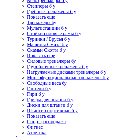
Велотренажеры б у
Степперы б у
Гребные тренажеры б у
Показать еще
Тренажеры бу
Мультистанции б у
Стойки силовые рамы б у
Турники / Брусья б у
Машины Смита б у
Скамьи Скотта б у
Показать еще
Силовые тренажеры бу
Грузоблочные тренажеры б у
Нагружаемые дисками тренажеры б у
Многофункциональные тренажеры б у
Свободные веса бу
Гантели б у
Гири б у
Грифы для штанги б у
Диски для штанги б у
Штанги спортивные б у
Показать еще
Спорт распродажа
Фитнес
Атлетика