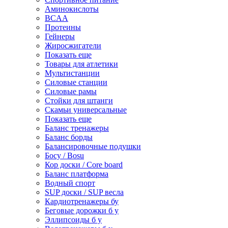
Аминокислоты
BCAA
Протеины
Гейнеры
Жиросжигатели
Показать еще
Товары для атлетики
Мультистанции
Силовые станции
Силовые рамы
Стойки для штанги
Скамьи универсальные
Показать еще
Баланс тренажеры
Баланс борды
Балансировочные подушки
Босу / Bosu
Кор доски / Core board
Баланс платформа
Водный спорт
SUP доски / SUP весла
Кардиотренажеры бу
Беговые дорожки б у
Эллипсоиды б у