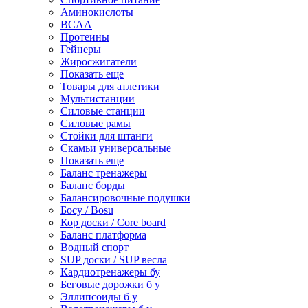
Аминокислоты
BCAA
Протеины
Гейнеры
Жиросжигатели
Показать еще
Товары для атлетики
Мультистанции
Силовые станции
Силовые рамы
Стойки для штанги
Скамьи универсальные
Показать еще
Баланс тренажеры
Баланс борды
Балансировочные подушки
Босу / Bosu
Кор доски / Core board
Баланс платформа
Водный спорт
SUP доски / SUP весла
Кардиотренажеры бу
Беговые дорожки б у
Эллипсоиды б у