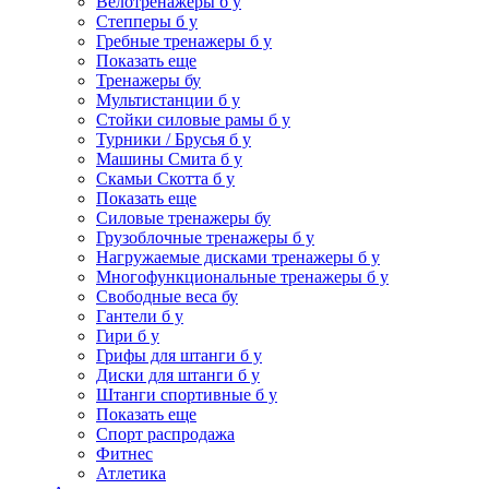
Велотренажеры б у
Степперы б у
Гребные тренажеры б у
Показать еще
Тренажеры бу
Мультистанции б у
Стойки силовые рамы б у
Турники / Брусья б у
Машины Смита б у
Скамьи Скотта б у
Показать еще
Силовые тренажеры бу
Грузоблочные тренажеры б у
Нагружаемые дисками тренажеры б у
Многофункциональные тренажеры б у
Свободные веса бу
Гантели б у
Гири б у
Грифы для штанги б у
Диски для штанги б у
Штанги спортивные б у
Показать еще
Спорт распродажа
Фитнес
Атлетика