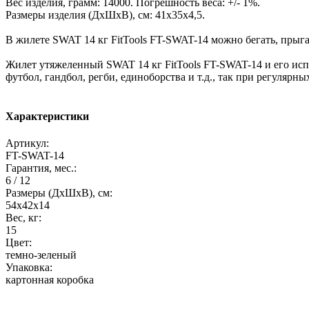
Вес изделия, грамм: 14000. Погрешность веса: +/- 1%.
Размеры изделия (ДхШхВ), см: 41х35х4,5.
В жилете SWAT 14 кг FitTools FT-SWAT-14 можно бегать, прыга
Жилет утяжеленный SWAT 14 кг FitTools FT-SWAT-14 и его испо
футбол, гандбол, регби, единоборства и т.д., так при регулярн
Характеристики
Артикул:
FT-SWAT-14
Гарантия, мес.:
6 / 12
Размеры (ДхШхВ), см:
54х42х14
Вес, кг:
15
Цвет:
темно-зеленый
Упаковка:
картонная коробка