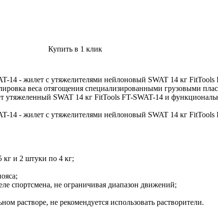
Купить в 1 клик
T-14 - жилет с утяжелителями нейлоновый SWAT 14 кг FitTools
лировка веса отягощения специализированными грузовыми пласти
ет утяжеленный SWAT 14 кг FitTools FT-SWAT-14 и функциональн
T-14 - жилет с утяжелителями нейлоновый SWAT 14 кг FitTools
 кг и 2 штуки по 4 кг;
ояса;
еле спортсмена, не ограничивая диапазон движений;
ьном растворе, не рекомендуется использовать растворители.