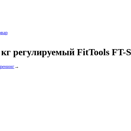
овар
кг регулируемый FitTools FT-
ренинг
→