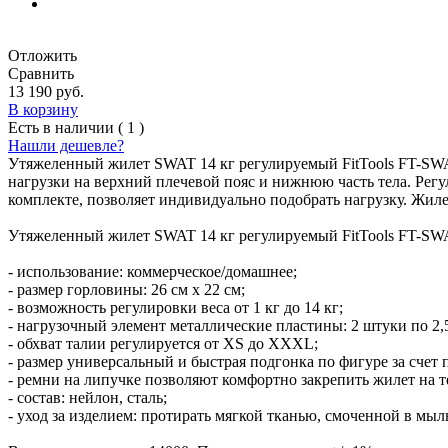
Отложить
Сравнить
13 190 руб.
В корзину
Есть в наличии ( 1 )
Нашли дешевле?
Утяжеленный жилет SWAT 14 кг регулируемый FitTools FT-SWA
нагрузки на верхний плечевой пояс и нижнюю часть тела. Регу
комплекте, позволяет индивидуально подобрать нагрузку. Жил
Утяжеленный жилет SWAT 14 кг регулируемый FitTools FT-SWA
- использование: коммерческое/домашнее;
- размер горловины: 26 см х 22 см;
- возможность регулировки веса от 1 кг до 14 кг;
- нагрузочный элемент металлические пластины: 2 штуки по 2,5
- обхват талии регулируется от XS до XXXL;
- размер универсальный и быстрая подгонка по фигуре за счет п
- ремни на липучке позволяют комфортно закрепить жилет на т
- состав: нейлон, сталь;
- уход за изделием: протирать мягкой тканью, смоченной в мыл