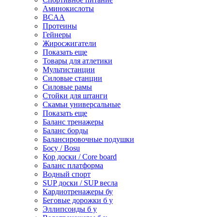
Аминокислоты
BCAA
Протеины
Гейнеры
Жиросжигатели
Показать еще
Товары для атлетики
Мультистанции
Силовые станции
Силовые рамы
Стойки для штанги
Скамьи универсальные
Показать еще
Баланс тренажеры
Баланс борды
Балансировочные подушки
Босу / Bosu
Кор доски / Core board
Баланс платформа
Водный спорт
SUP доски / SUP весла
Кардиотренажеры бу
Беговые дорожки б у
Эллипсоиды б у