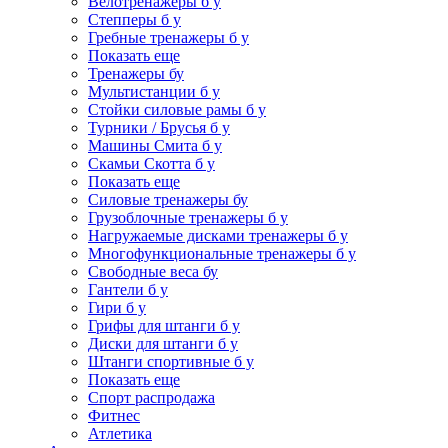
Велотренажеры б у
Степперы б у
Гребные тренажеры б у
Показать еще
Тренажеры бу
Мультистанции б у
Стойки силовые рамы б у
Турники / Брусья б у
Машины Смита б у
Скамьи Скотта б у
Показать еще
Силовые тренажеры бу
Грузоблочные тренажеры б у
Нагружаемые дисками тренажеры б у
Многофункциональные тренажеры б у
Свободные веса бу
Гантели б у
Гири б у
Грифы для штанги б у
Диски для штанги б у
Штанги спортивные б у
Показать еще
Спорт распродажа
Фитнес
Атлетика