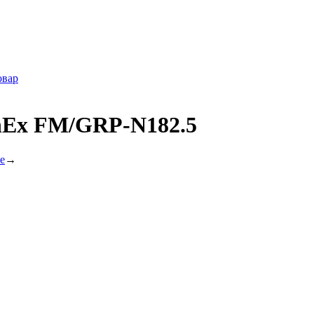
овар
InEx FM/GRP-N182.5
е
→