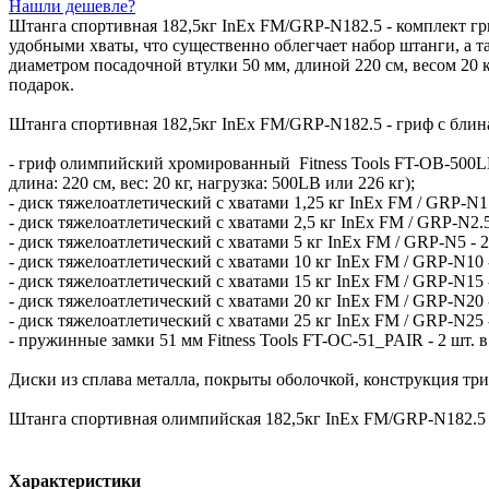
Нашли дешевле?
Штанга спортивная 182,5кг InEx FM/GRP-N182.5 - комплект г
удобными хваты, что существенно облегчает набор штанги, а т
диаметром посадочной втулки 50 мм, длиной 220 см, весом 20 
подарок.
Штанга спортивная 182,5кг InEx FM/GRP-N182.5 - гриф с бли
- гриф олимпийский хромированный Fitness Tools FT-OB-500LBS
длина: 220 см, вес: 20 кг, нагрузка: 500LB или 226 кг);
- диск тяжелоатлетический с хватами 1,25 кг InEx FM / GRP-N1.2
- диск тяжелоатлетический с хватами 2,5 кг InEx FM / GRP-N2.5
- диск тяжелоатлетический с хватами 5 кг InEx FM / GRP-N5 - 2
- диск тяжелоатлетический с хватами 10 кг InEx FM / GRP-N10 -
- диск тяжелоатлетический с хватами 15 кг InEx FM / GRP-N15 -
- диск тяжелоатлетический с хватами 20 кг InEx FM / GRP-N20 -
- диск тяжелоатлетический с хватами 25 кг InEx FM / GRP-N25 -
- пружинные замки 51 мм Fitness Tools FT-OC-51_PAIR - 2 шт. в
Диски из сплава металла, покрыты оболочкой, конструкция три
Штанга спортивная олимпийская 182,5кг InEx FM/GRP-N182.5 п
Характеристики