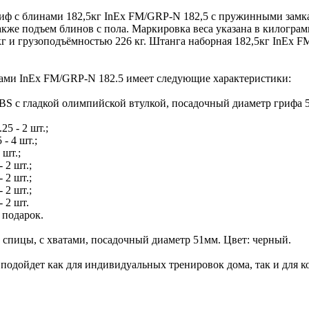
риф с блинами 182,5кг InEx FM/GRP-N 182,5 с пружинными замк
акже подъем блинов с пола. Маркировка веса указана в килогра
кг и грузоподъёмностью 226 кг. Штанга наборная 182,5кг InEx 
нами InEx FM/GRP-N 182.5 имеет следующие характеристики:
 с гладкой олимпийской втулкой, посадочный диаметр грифа 50 
5 - 2 шт.;
 - 4 шт.;
 шт.;
 2 шт.;
 2 шт.;
 2 шт.;
 2 шт.
 подарок.
 спицы, с хватами, посадочный диаметр 51мм. Цвет: черный.
одойдет как для индивидуальных тренировок дома, так и для к