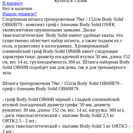
Купить в 1 клик
В корзину
Нет в наличии
Нашли дешевле?
Спортивная штанга тренировочная 79кг / 152см Body Solid
OB60B79 - комплект гриф с блинами Body Solid OSRK
укомплектован пружинными замками. Диски
тяжелоатлетические Body Solid имеют удобные хваты, что
существенно облегчает набор штанги, а также подъем их с
пола, и развесовку в килограммах. Хромированный
олимпийский гриф Body-Solid OB60B имеет следующие
характеристики: диаметр посадочной втулки 50 мм, длина 152
см, вес 14 кг, грузоподъёмность 360 кг. Штанга наборная Body
Solid OB60B подойдет как для дома, так и для тренажерного
зала.
Штанга тренировочная 79кг / 152см Body Solid OB60B79 -
гриф с блинами Body Solid OB60B79:
- гриф Body-Solid OB60B чёрный с гладкой олимпийской
втулкой (посадочный диаметр грифа: 50 мм, диаметр
рукоятки: 30 мм, длина: 152 см, вес: 14 кг, нагрузка: 360 кг);
- диск тяжелоатлетический с хватами Body-Solid 2,5 кг
ORTK2.5 - 2 шт.;
- диск тяжелоатлетический с хватами Body-Solid 5 кг ORTK5 -
2 шт.;