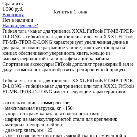
Сравнить
1 390 руб.
Купить в 1 клик
В корзину
Нет в наличии
Нашли дешевле?
Гибкая тяга / канат для трицепса XXXL FitTools FT-MB-TPDR-
D-LONG - гибкий канат для трицепса или тяги XXXL FitTools
FT-MB-TPDR-D-LONG характеризует увеличенная длина в
два раза, огромное разрывное усилие, толстые стопоры на
концах обеспечивают уверенность хвата, кольцо из
высокоуглеродистой стали для фиксации карабина.
Спортивные аксессуары FitTools дополнят тренажерный зал и
дадут возможность разнообразить тренировочный процесс.
Гибкая тяга / канат для трицепса XXXL FitTools FT-MB-TPDR-
D-LONG - гибкий канат для трицепса или тяги XXXL FitTools
FT-MB-TPDR-D-LONG имеет следующие характеристики:
- использование - коммерческое;
- максимальная нагрузка, кг - 150;
- упоры по краям каната для надежности хвата;
- шарнир из высокоуглеродистой стали для крепления;
- материал: неопрен, нейлон;
- диаметр хвата, мм - 25;
- уход за изделием: протирать мягкой тканью, смоченной в