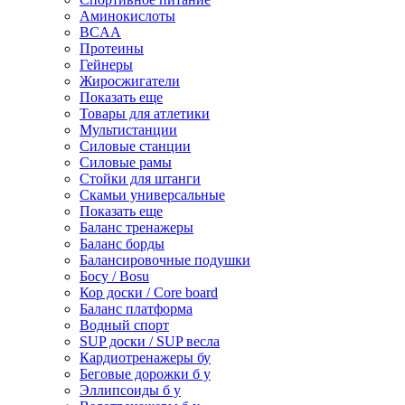
Аминокислоты
BCAA
Протеины
Гейнеры
Жиросжигатели
Показать еще
Товары для атлетики
Мультистанции
Силовые станции
Силовые рамы
Стойки для штанги
Скамьи универсальные
Показать еще
Баланс тренажеры
Баланс борды
Балансировочные подушки
Босу / Bosu
Кор доски / Core board
Баланс платформа
Водный спорт
SUP доски / SUP весла
Кардиотренажеры бу
Беговые дорожки б у
Эллипсоиды б у