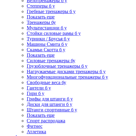
Велотренажеры б у
Степперы б у
Гребные тренажеры б у
Показать еще
Тренажеры бу
Мультистанции б у
Стойки силовые рамы б у
Турники / Брусья б у
Машины Смита б у
Скамьи Скотта б у
Показать еще
Силовые тренажеры бу
Грузоблочные тренажеры б у
Нагружаемые дисками тренажеры б у
Многофункциональные тренажеры б у
Свободные веса бу
Гантели б у
Гири б у
Грифы для штанги б у
Диски для штанги б у
Штанги спортивные б у
Показать еще
Спорт распродажа
Фитнес
Атлетика