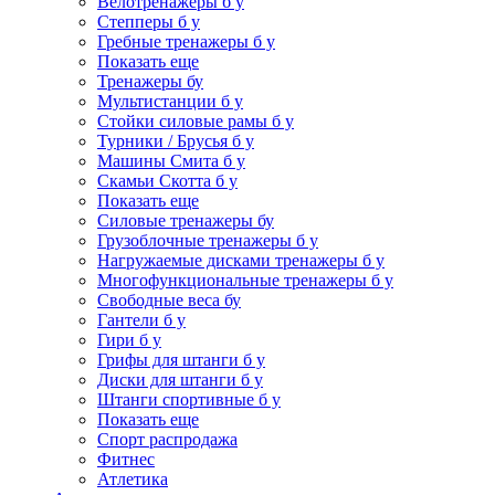
Велотренажеры б у
Степперы б у
Гребные тренажеры б у
Показать еще
Тренажеры бу
Мультистанции б у
Стойки силовые рамы б у
Турники / Брусья б у
Машины Смита б у
Скамьи Скотта б у
Показать еще
Силовые тренажеры бу
Грузоблочные тренажеры б у
Нагружаемые дисками тренажеры б у
Многофункциональные тренажеры б у
Свободные веса бу
Гантели б у
Гири б у
Грифы для штанги б у
Диски для штанги б у
Штанги спортивные б у
Показать еще
Спорт распродажа
Фитнес
Атлетика