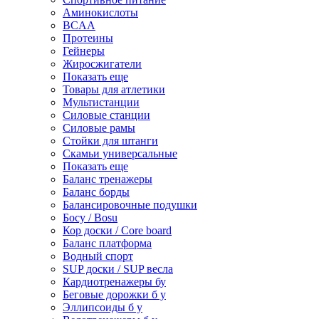
Аминокислоты
BCAA
Протеины
Гейнеры
Жиросжигатели
Показать еще
Товары для атлетики
Мультистанции
Силовые станции
Силовые рамы
Стойки для штанги
Скамьи универсальные
Показать еще
Баланс тренажеры
Баланс борды
Балансировочные подушки
Босу / Bosu
Кор доски / Core board
Баланс платформа
Водный спорт
SUP доски / SUP весла
Кардиотренажеры бу
Беговые дорожки б у
Эллипсоиды б у