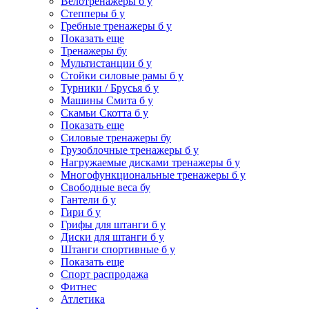
Велотренажеры б у
Степперы б у
Гребные тренажеры б у
Показать еще
Тренажеры бу
Мультистанции б у
Стойки силовые рамы б у
Турники / Брусья б у
Машины Смита б у
Скамьи Скотта б у
Показать еще
Силовые тренажеры бу
Грузоблочные тренажеры б у
Нагружаемые дисками тренажеры б у
Многофункциональные тренажеры б у
Свободные веса бу
Гантели б у
Гири б у
Грифы для штанги б у
Диски для штанги б у
Штанги спортивные б у
Показать еще
Спорт распродажа
Фитнес
Атлетика