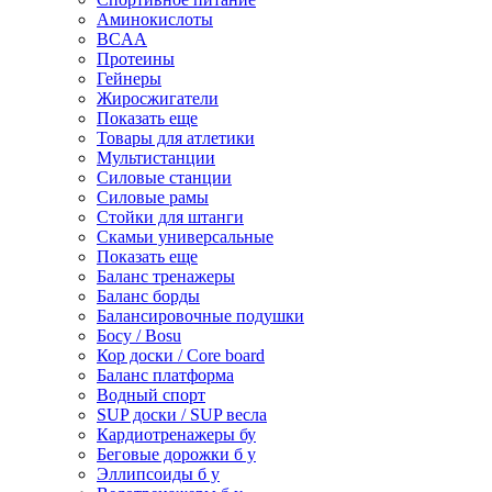
Аминокислоты
BCAA
Протеины
Гейнеры
Жиросжигатели
Показать еще
Товары для атлетики
Мультистанции
Силовые станции
Силовые рамы
Стойки для штанги
Скамьи универсальные
Показать еще
Баланс тренажеры
Баланс борды
Балансировочные подушки
Босу / Bosu
Кор доски / Core board
Баланс платформа
Водный спорт
SUP доски / SUP весла
Кардиотренажеры бу
Беговые дорожки б у
Эллипсоиды б у