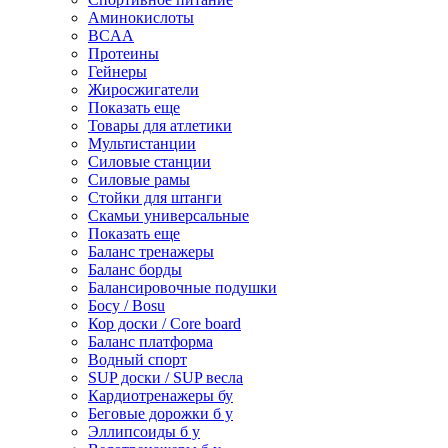
Аминокислоты
BCAA
Протеины
Гейнеры
Жиросжигатели
Показать еще
Товары для атлетики
Мультистанции
Силовые станции
Силовые рамы
Стойки для штанги
Скамьи универсальные
Показать еще
Баланс тренажеры
Баланс борды
Балансировочные подушки
Босу / Bosu
Кор доски / Core board
Баланс платформа
Водный спорт
SUP доски / SUP весла
Кардиотренажеры бу
Беговые дорожки б у
Эллипсоиды б у