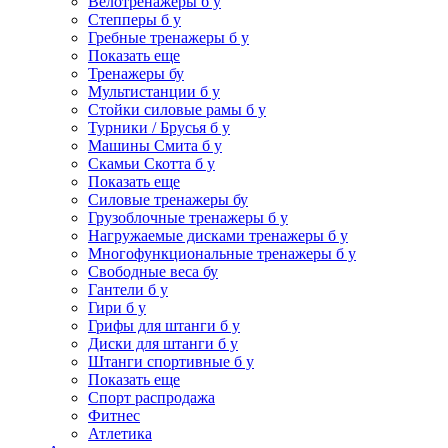
Велотренажеры б у
Степперы б у
Гребные тренажеры б у
Показать еще
Тренажеры бу
Мультистанции б у
Стойки силовые рамы б у
Турники / Брусья б у
Машины Смита б у
Скамьи Скотта б у
Показать еще
Силовые тренажеры бу
Грузоблочные тренажеры б у
Нагружаемые дисками тренажеры б у
Многофункциональные тренажеры б у
Свободные веса бу
Гантели б у
Гири б у
Грифы для штанги б у
Диски для штанги б у
Штанги спортивные б у
Показать еще
Спорт распродажа
Фитнес
Атлетика