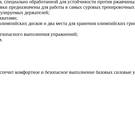
м, специально обработанной для устойчивости против ржавчины,
вки предназначены для работы в самых суровых тренировочных
егулируемых держателей;
хватами;
ия олимпийских дисков и два места для хранения олимпийских гр
безопасного выполнения упражнений;
м.
еспечит комфортное и безопасное выполнение базовых силовые 