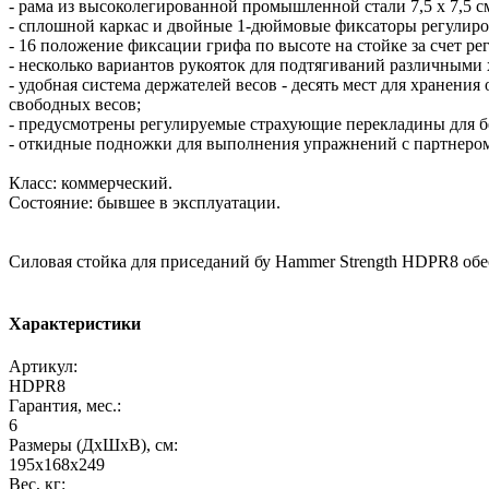
- рама из высоколегированной промышленной стали 7,5 x 7,5 с
- сплошной каркас и двойные 1-дюймовые фиксаторы регулиро
- 16 положение фиксации грифа по высоте на стойке за счет р
- несколько вариантов рукояток для подтягиваний различными 
- удобная система держателей весов - десять мест для хранен
свободных весов;
- предусмотрены регулируемые страхующие перекладины для 
- откидные подножки для выполнения упражнений с партнеро
Класс: коммерческий.
Состояние: бывшее в эксплуатации.
Силовая стойка для приседаний бу Hammer Strength HDPR8 об
Характеристики
Артикул:
HDPR8
Гарантия, мес.:
6
Размеры (ДхШхВ), см:
195x168x249
Вес, кг: