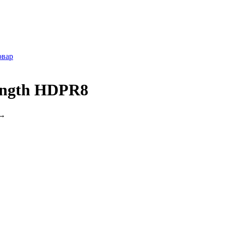
овар
ength HDPR8
→