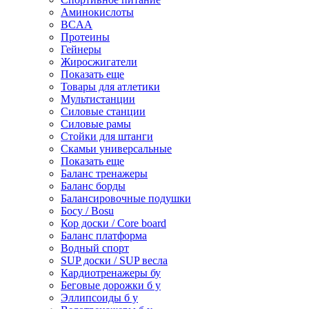
Аминокислоты
BCAA
Протеины
Гейнеры
Жиросжигатели
Показать еще
Товары для атлетики
Мультистанции
Силовые станции
Силовые рамы
Стойки для штанги
Скамьи универсальные
Показать еще
Баланс тренажеры
Баланс борды
Балансировочные подушки
Босу / Bosu
Кор доски / Core board
Баланс платформа
Водный спорт
SUP доски / SUP весла
Кардиотренажеры бу
Беговые дорожки б у
Эллипсоиды б у