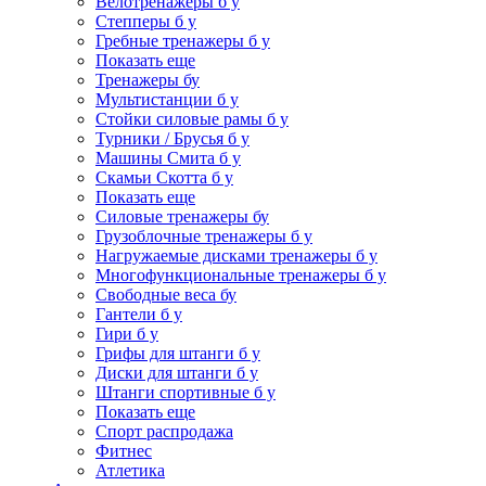
Велотренажеры б у
Степперы б у
Гребные тренажеры б у
Показать еще
Тренажеры бу
Мультистанции б у
Стойки силовые рамы б у
Турники / Брусья б у
Машины Смита б у
Скамьи Скотта б у
Показать еще
Силовые тренажеры бу
Грузоблочные тренажеры б у
Нагружаемые дисками тренажеры б у
Многофункциональные тренажеры б у
Свободные веса бу
Гантели б у
Гири б у
Грифы для штанги б у
Диски для штанги б у
Штанги спортивные б у
Показать еще
Спорт распродажа
Фитнес
Атлетика